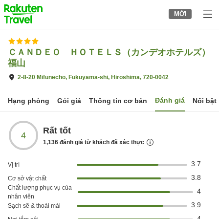
to
MỚI
top
page
ＣＡＮＤＥＯ ＨＯＴＥＬＳ（カンデオホテルズ）
福山
2-8-20 Mifunecho, Fukuyama-shi, Hiroshima, 720-0042
Đánh giá
Hạng phòng
Gói giá
Thông tin cơ bản
Nổi bật
Rất tốt
4
1,136
đánh giá từ khách đã xác thực
3.7
Vị trí
3.8
Cơ sở vật chất
Chất lượng phục vụ của
4
nhân viên
3.9
Sạch sẽ & thoải mái
4