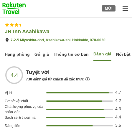
to
MỚI
top
page
JR Inn Asahikawa
7-2-5 Miyashita-dori, Asahikawa-shi, Hokkaido, 070-0030
Đánh giá
Hạng phòng
Gói giá
Thông tin cơ bản
Nổi bật
Tuyệt vời
4.4
730
đánh giá từ khách đã xác thực
4.7
Vị trí
4.2
Cơ sở vật chất
Chất lượng phục vụ của
4.3
nhân viên
4.4
Sạch sẽ & thoải mái
3.5
Đáng tiền