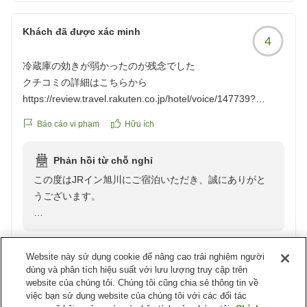
Khách đã được xác minh
4
冷蔵庫の効きが弱かったのが残念でした
クチコミの詳細はこちらから
https://review.travel.rakuten.co.jp/hotel/voice/147739?
reviewId=33123478265869
Báo cáo vi phạm
Hữu ích
Phản hồi từ chỗ nghỉ
この度はJRイン旭川にご宿泊いただき、誠にありがと
うございます。
ご滞在中、冷蔵庫の冷えが十分ではなく、ご不便をお掛
けしましたことを心よりお詫び申し上げます。いただい
Website này sử dụng cookie để nâng cao trải nghiệm người
たご意見を真摯に受け止め、設備の点検・管理を徹底
dùng và phân tích hiệu suất với lưu lượng truy cập trên
し、より快適にお過ごしいただける環境づくりに努めて
website của chúng tôi. Chúng tôi cũng chia sẻ thông tin về
Khách đã được xác minh
3
まいります。
việc bạn sử dụng website của chúng tôi với các đối tác