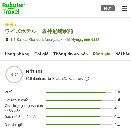
to
MỚI
top
page
ワイズホテル 阪神尼崎駅前
1-3 Kanda Kita-dori, Amagasaki-shi, Hyogo, 660-0883
Đánh giá
Hạng phòng
Gói giá
Thông tin cơ bản
Nổi bật
Rất tốt
4.2
916
đánh giá từ khách đã xác thực
4.5
Vị trí
4
Cơ sở vật chất
Chất lượng phục vụ của
4.1
nhân viên
4.1
Sạch sẽ & thoải mái
4.1
Nơi tắm gội