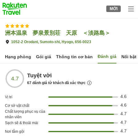
to
MỚI
top
page
洲本温泉 夢泉景別荘 天原 ＜淡路島＞
1052-2 Orodani, Sumoto-shi, Hyogo, 656-0023
Đánh giá
Hạng phòng
Gói giá
Thông tin cơ bản
Nổi bật
Tuyệt vời
4.7
67
đánh giá từ khách đã xác thực
4.6
Vị trí
4.6
Cơ sở vật chất
Chất lượng phục vụ của
4.7
nhân viên
4.7
Sạch sẽ & thoải mái
4.7
Nơi tắm gội