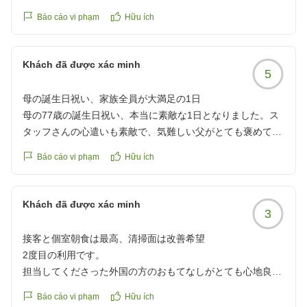
ただ、ウェルカムドリンクの際、ルイボスティーとお願いし
Báo cáo vi phạm
Hữu ích
たらみかんジュースが出てきたこと、朝食時におしぼりが提
供されなかったこと、外国人従業員の日本語が聞き取りにく
くコミュニケーションが少し取りにくいといった細かい点に
Khách đã được xác minh
5
改善をお願いしたいです。
クチコミの詳細はこちらから
母の誕生日祝い、家族全員が大満足の1日
https://review.travel.rakuten.co.jp/hotel/voice/75314?
母の77歳の誕生日祝い、本当に素敵な1日となりました。ス
reviewId=33123478225735
タッフさんの心遣いも素敵で、気難しい父がとても褒めてお
りました。
Báo cáo vi phạm
Hữu ích
また行こう、となって、本当に良かったです。
クチコミの詳細はこちらから
https://review.travel.rakuten.co.jp/hotel/voice/75314?
Khách đã được xác minh
3
reviewId=33123478210915
接客と個室朝食は最高、清掃面は改善希望
2度目の利用です。
担当してくださった外国の方のおもてなしがとても心地良か
ったです。また子連れの朝食はご迷惑にならないか不安でし
Báo cáo vi phạm
Hữu ích
たが、個室を用意して頂きとても優雅な時間を過ごせまし