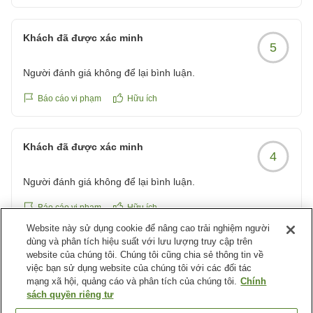
た。
ありがとうございました。
Khách đã được xác minh
5
部屋も広くゆっくりできたのですが、壁にたくさんの埃、襖
の戸袋に押し潰された紙パックジュースのゴミがありまし
Người đánh giá không để lại bình luận.
た。
部屋の清掃面以外は大満足の為、期待を込めて投稿させても
Báo cáo vi phạm
Hữu ích
らいました。
Khách đã được xác minh
また機会があれば泊まりたいお宿です。
4
クチコミの詳細はこちらから
https://review.travel.rakuten.co.jp/hotel/voice/75314?
Người đánh giá không để lại bình luận.
reviewId=33123478185637
Báo cáo vi phạm
Hữu ích
Website này sử dụng cookie để nâng cao trải nghiệm người
dùng và phân tích hiệu suất với lưu lượng truy cập trên
website của chúng tôi. Chúng tôi cũng chia sẻ thông tin về
Khách đã được xác minh
5
việc bạn sử dụng website của chúng tôi với các đối tác
mạng xã hội, quảng cáo và phân tích của chúng tôi.
Chính
Người đánh giá không để lại bình luận.
sách quyền riêng tư