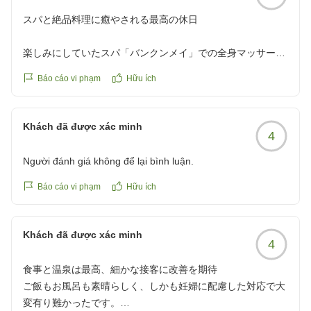
スパと絶品料理に癒やされる最高の休日
楽しみにしていたスパ「バンクンメイ」での全身マッサージ
は、日頃の疲れがすっきりと解きほぐされるような至福の時
Báo cáo vi phạm
Hữu ích
間でした。食事は「琥珀」でのコース料理をいただきました
が、どれも絶品。特に鱧(はも)出汁のしゃぶしゃぶは、お出
汁の旨味が体に染み渡る美味しさで非常に感動しました。ま
Khách đã được xác minh
4
た、朝のバイキングもどの一品をとっても丁寧に作られてお
り、朝から大満足の内容でした。お部屋の雰囲気やスタッフ
Người đánh giá không để lại bình luận.
の方々のホスピタリティも含め、素晴らしい休日となりまし
た。またぜひ伺いたいです。
Báo cáo vi phạm
Hữu ích
クチコミの詳細はこちらから
https://review.travel.rakuten.co.jp/hotel/voice/75314?
Khách đã được xác minh
reviewId=33123478258855
4
食事と温泉は最高、細かな接客に改善を期待
ご飯もお風呂も素晴らしく、しかも妊婦に配慮した対応で大
変有り難かったです。