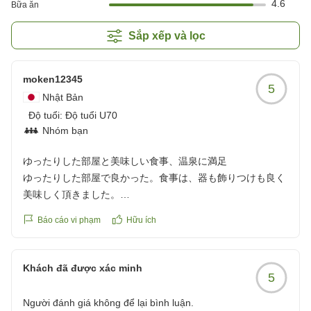
4.6
Bữa ăn
Sắp xếp và lọc
moken12345
5
Nhật Bản
Độ tuổi:
Độ tuổi U70
Nhóm bạn
ゆったりした部屋と美味しい食事、温泉に満足
ゆったりした部屋で良かった。食事は、器も飾りつけも良く
美味しく頂きました。
温泉の湯質良(カルキ臭くない)サウナもきれいで友人が大変
Báo cáo vi phạm
Hữu ích
気に入っていました。
クチコミの詳細はこちらから
Khách đã được xác minh
5
https://review.travel.rakuten.co.jp/hotel/voice/11043?
reviewId=33123478547710
Người đánh giá không để lại bình luận.