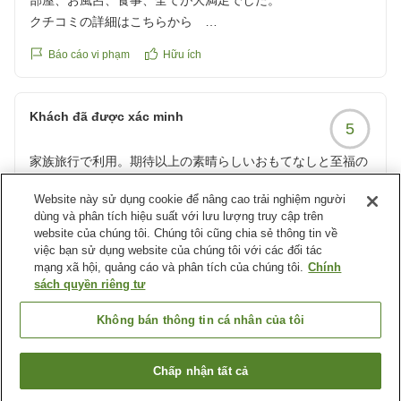
部屋、お風呂、食事、全てが大満足でした。
クチコミの詳細はこちらから
https://review.travel.rakuten.co.jp/hotel/voice/11043?
Báo cáo vi phạm
Hữu ích
reviewId=33123478118399
Khách đã được xác minh
5
家族旅行で利用。期待以上の素晴らしいおもてなしと至福の
時間を過ごせました!
Website này sử dụng cookie để nâng cao trải nghiệm người
両親との家族旅行で利用させていただきました。「夕食の部
dùng và phân tích hiệu suất với lưu lượng truy cập trên
屋食」と「サウナ」に惹かれてこちらのお宿を選びました
website của chúng tôi. Chúng tôi cũng chia sẻ thông tin về
が、結果として大満足の滞在となりました!
việc bạn sử dụng website của chúng tôi với các đối tác
mạng xã hội, quảng cáo và phân tích của chúng tôi.
Chính
【アクセス・おもてなし】
sách quyền riêng tư
加賀温泉駅からの送迎バスを利用しましたが、運転手の方の
対応が非常に丁寧で、到着前から気持ちよく過ごせました。
Báo cáo vi phạm
Hữu ích
Không bán thông tin cá nhân của tôi
チェックイン時の心遣いも素晴らしく、15時の到着に合わせ
てお部屋を涼しくしておいてくださるなど、細やかなおもて
Xem thêm các kết quả khác
Chấp nhận tất cả
なしに感動しました。
【部屋】