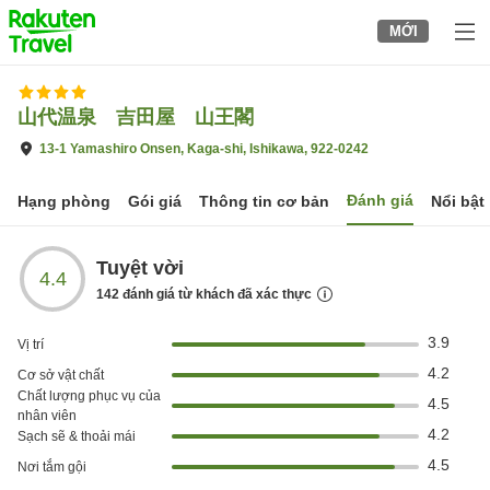
to
MỚI
top
page
山代温泉 吉田屋 山王閣
13-1 Yamashiro Onsen, Kaga-shi, Ishikawa, 922-0242
Đánh giá
Hạng phòng
Gói giá
Thông tin cơ bản
Nổi bật
Tuyệt vời
4.4
142
đánh giá từ khách đã xác thực
3.9
Vị trí
4.2
Cơ sở vật chất
Chất lượng phục vụ của
4.5
nhân viên
4.2
Sạch sẽ & thoải mái
4.5
Nơi tắm gội