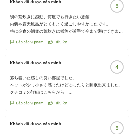
Khách đã được xác minh
5
クチコミの詳細はこちらから
https://review.travel.rakuten.co.jp/hotel/voice/11043?
鯛の荒炊きに感動、何度でも行きたい旅館
reviewId=33123478396629
内装や露天風呂がとてもよく過ごしやすかったです。
特に夕食の鯛兜の荒炊きは煮魚が苦手で今まで避けてきまし
たが、魚が苦手な私でも美味しいと思えとても感動しまし
Báo cáo vi phạm
Hữu ích
た。
何度でも行きたいと思える旅館でした
クチコミの詳細はこちらから
Khách đã được xác minh
4
https://review.travel.rakuten.co.jp/hotel/voice/11043?
reviewId=33123478185451
落ち着いた感じの良い部屋でした。
ベットが少し小さく感じたけどゆったりと睡眠出来ました。
クチコミの詳細はこちらから
https://review.travel.rakuten.co.jp/hotel/voice/11043?
Báo cáo vi phạm
Hữu ích
reviewId=33123478169277
Khách đã được xác minh
5