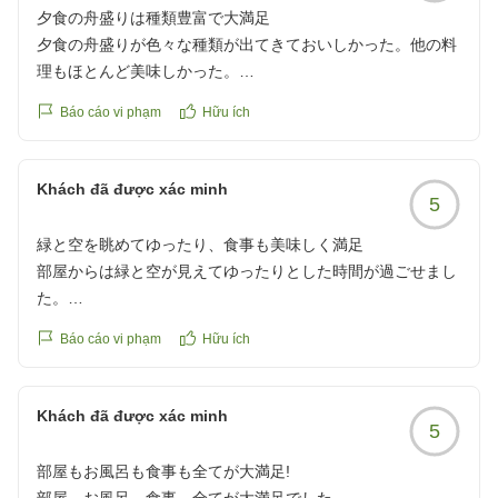
夕食の舟盛りは種類豊富で大満足
夕食の舟盛りが色々な種類が出てきておいしかった。他の料
理もほとんど美味しかった。
Báo cáo vi phạm
Hữu ích
クチコミの詳細はこちらから
https://review.travel.rakuten.co.jp/hotel/voice/11043?
reviewId=33123478157146
Khách đã được xác minh
5
緑と空を眺めてゆったり、食事も美味しく満足
部屋からは緑と空が見えてゆったりとした時間が過ごせまし
た。
建物は歴史を感じますが、丁寧に扱われていることが伝わり
Báo cáo vi phạm
Hữu ích
ます。お食事会場はリフォームされているようで新しかった
です。食事も美味しくいただきました。
素敵な時間をありがとうございました。
Khách đã được xác minh
5
他の画像やクチコミの詳細はこちらから
https://review.travel.rakuten.co.jp/hotel/voice/11043?
部屋もお風呂も食事も全てが大満足!
reviewId=33123478153941