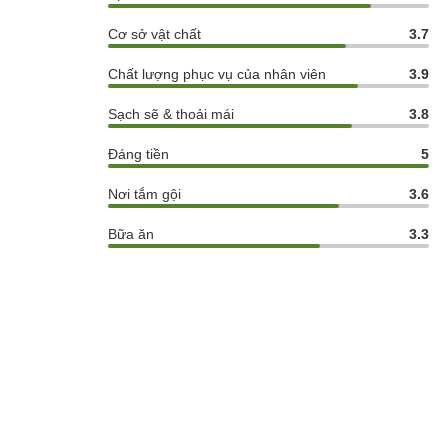
Cơ sở vật chất
3.7
Chất lượng phục vụ của nhân viên
3.9
Sạch sẽ & thoải mái
3.8
Đáng tiền
5
Nơi tắm gội
3.6
Bữa ăn
3.3