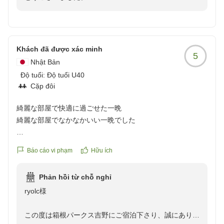
また、ご多用の中、貴重なご意見・ご感想をお寄せいた
reviewId=33123478368873
だきましたこと、重ねて御礼申し上げます。
まずはじめに、お部屋の清掃につきまして、不快なお気
持ちとご不便をおかけいたしましたことを、深くお詫び
Khách đã được xác minh
5
申し上げます。本来であれば、いつお越しいただいても
Nhật Bản
気持ちよくお過ごしいただける状態でお迎えすべきとこ
Độ tuổi:
Độ tuổi U40
ろ、配慮と確認が不足しておりました。
Cặp đôi
頂戴したご指摘を真摯に受け止め、再発防止に向けた清
掃・確認手順の徹底を図ってまいります。
綺麗な部屋で快適に過ごせた一晩
そのような不備があったにもかかわらず、雨の中での早
綺麗な部屋でなかなかいい一晩でした
めのチェックイン対応や朝食につきまして温かいお言葉
を頂戴し、大変恐縮いたしております。スタッフの対応
クチコミの詳細はこちらから
Báo cáo vi phạm
Hữu ích
や朝食にご満足いただけたことが、せめてもの救いでご
https://review.travel.rakuten.co.jp/hotel/voice/9669?
ざいます。
reviewId=33123478312352
次回お越しいただいた際には、お部屋の清掃を含め、す
Phản hồi từ chỗ nghỉ
べての面で心からご満足いただけるご滞在をご提供でき
ryolc様
るよう、スタッフ一丸となってサービス向上に努めてま
いります。箱根にお越しの際には、当館へのご来館をご
この度は箱根パークス吉野にご宿泊下さり、誠にありが