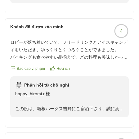
検討いただけますと幸いに存じます。またのお越しを、
とうございました。
心よりお待ち申し上げております。この度は、ご利用誠
また、ご滞在のご感想をお寄せいただきましたこと、心
にありがとうございました。
より御礼申し上げます。
お部屋の清潔感や快適さにつきまして「なかなかいい一
Khách đã được xác minh
4
晩でした」とのお言葉を頂戴し、大変嬉しく拝読いたし
ました。
ロビーが落ち着いていて、フリードリンクとアイスキャンデ
これからも皆さまに快適な時間とおくつろぎの空間をご
ィをいただき、ゆっくりとくつろぐことができました。
提供できるよう、お部屋の清掃や環境づくりに一層努め
バイキングも食べやすい品揃えで、どの料理も美味しかった
てまいります。
です。
また箱根にお越しの際は、ぜひ当館へお立ち寄りくださ
Báo cáo vi phạm
Hữu ích
駅から行くときは、上り坂なのでバスで行きました。帰りは
いませ。
下り坂なので歩きましたが、川沿いで景色を楽しめました。
またのお越しを、スタッフ一同心よりお待ち申し上げて
Phản hồi từ chỗ nghỉ
クチコミの詳細はこちらから
おります。この度は、ご利用誠にありがとうございまし
happy_hiromi.n様
https://review.travel.rakuten.co.jp/hotel/voice/9669?
た。
reviewId=33123478286654
この度は、箱根パークス吉野にご宿泊下さり、誠にあり
がとうございました。
また、お忙しいところ心温まるご感想をお寄せいただき
ましたこと、重ねて御礼申し上げます。
ロビーでのフリードリンクやアイスキャンディととも