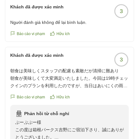
Khách đã được xác minh
3
Người đánh giá không để lại bình luận.
Báo cáo vi phạm
Hữu ích
Khách đã được xác minh
3
朝食は美味しくスタッフの配慮も素敵だが清掃に難あり
朝食が美味しくて大変満足いたしました。今回は19時チェッ
クインのプランを利用したのですが、当日はあいにくの雨で
18:30に到着してしまいました。ロビーに待機するつもりで
Báo cáo vi phạm
Hữu ích
したが、スタッフの配慮で少し早めに部屋に入れていただき
ました。大変ありたかったです。ただ、お部屋の便座の掃除
Phản hồi từ chỗ nghỉ
が行き届いていない部分が見受けられ、その点のみ気持ちよ
ぷーぷぷー様
く過ごすことができず心残りでした。
この度は箱根パークス吉野にご宿泊下さり、誠にありが
クチコミの詳細はこちらから
とうございました。
https://review.travel.rakuten.co.jp/hotel/voice/9669?