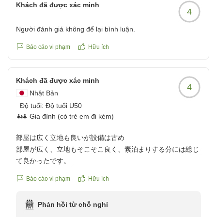
スタッフの接客につきまして「安心して過ごすことがで
Khách đã được xác minh
4
きた」とのお言葉を頂戴し、大変嬉しく拝読いたしまし
た。私どもにとりまして、お客様に寄り添ったおもてな
Người đánh giá không để lại bình luận.
しを感じていただけることが何よりの喜びでございま
す。
Báo cáo vi phạm
Hữu ích
お食事につきましても、味のみならず彩りや見た目もお
楽しみいただけたとのこと、調理スタッフも大変励みに
Khách đã được xác minh
なっております。箱根の季節の味覚を目でも舌でもご堪
4
Nhật Bản
能いただけたようで幸いです。
Độ tuổi:
お部屋でごゆっくりとお寛ぎいただき、旅の疲れを癒や
Độ tuổi U50
Gia đình (có trẻ em đi kèm)
していただけたのでしたら、これ以上の幸せはございま
せん。
部屋は広く立地も良いが設備は古め
「また機会があれば是非利用したい」というありがたい
部屋が広く、立地もそこそこ良く、素泊まりする分には総じ
お言葉を胸に、今後も皆様によりご満足いただける空間
て良かったです。
とおもてなしを提供できるよう、スタッフ一同精進して
設備は流石に古く、水回りスペースは狭いです。のんびり滞
まいります。
Báo cáo vi phạm
Hữu ích
在して過ごす用途には物足りないかも知れません。
箱根は四季折々に豊かな表情を見せる街でございます。
クチコミの詳細はこちらから
ぜひまた季節を変えて、日頃の羽を伸ばしにお越しくだ
Phản hồi từ chỗ nghỉ
https://review.travel.rakuten.co.jp/hotel/voice/9669?
さいませ。