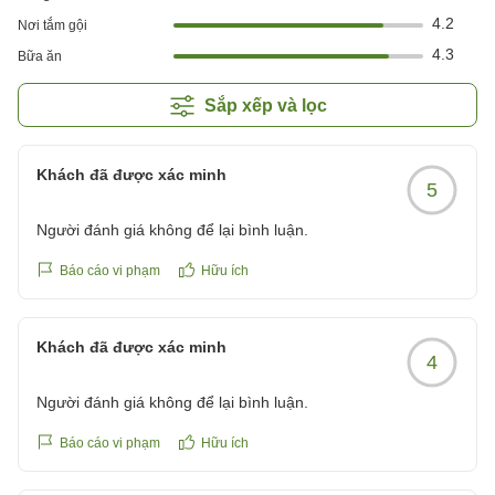
4.2
Nơi tắm gội
4.3
Bữa ăn
Sắp xếp và lọc
Khách đã được xác minh
5
Người đánh giá không để lại bình luận.
Báo cáo vi phạm
Hữu ích
Khách đã được xác minh
4
Người đánh giá không để lại bình luận.
Báo cáo vi phạm
Hữu ích