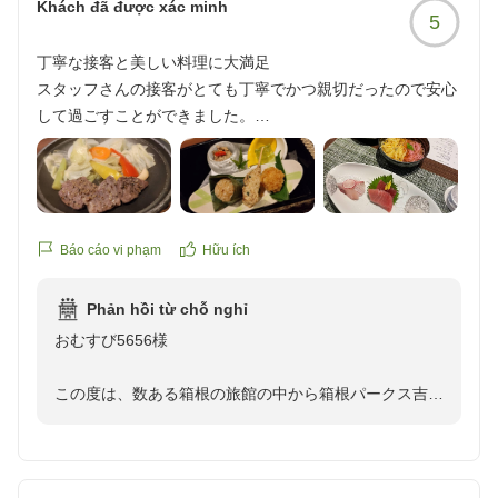
Khách đã được xác minh
5
に、ゆっくりとお寛ぎいただけたとのこと、大変嬉しく
拝読いたしました。
丁寧な接客と美しい料理に大満足
また、朝食のバイキングにつきましても「どの料理も美
スタッフさんの接客がとても丁寧でかつ親切だったので安心
味しかった」とお褒めの言葉をいただき、調理スタッ
して過ごすことができました。
フ・レストランスタッフともに大きな励みとなっており
お料理も味はもちろん、彩りや見た目も美しく、見て楽しめ
ます。
ました。
当館までの道のりにつきましても、行きはバス、お帰り
お部屋も清潔感がありのんびり寛ぐことができました、
は川沿いの散歩道を歩かれたとのこと、箱根の自然や季
また機会があれば是非利用したいです。
節の景色をお楽しみいただけたようで何よりでございま
クチコミの詳細はこちらから
Báo cáo vi phạm
Hữu ích
す。川沿いの景色は季節ごとに異なる表情を見せてくれ
https://review.travel.rakuten.co.jp/hotel/voice/9669?
ますので、スタッフおすすめの散策ルートでもございま
reviewId=33123478226200
Phản hồi từ chỗ nghỉ
す。
おむすび5656様
これからも、皆さまに心身ともにリラックスしていただ
ける快適な空間とおもてなしを提供できるよう、努めて
この度は、数ある箱根の旅館の中から箱根パークス吉野
まいります。またのお越しを、スタッフ一同心よりお待
にご宿泊下さり、誠にありがとうございました。
ち申し上げております。この度は、ご利用誠にありがと
また、お忙しいところ心温まるクチコミをお寄せいただ
うございました。
きましたこと、重ねて御礼申し上げます。