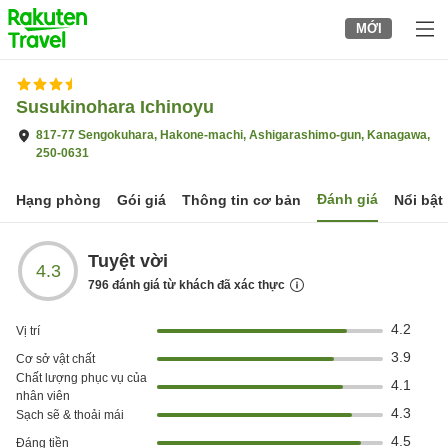
to
MỚI
top
page
Susukinohara Ichinoyu
817-77 Sengokuhara, Hakone-machi, Ashigarashimo-gun, Kanagawa,
250-0631
Đánh giá
Hạng phòng
Gói giá
Thông tin cơ bản
Nổi bật
Tuyệt vời
4.3
796
đánh giá từ khách đã xác thực
4.2
Vị trí
3.9
Cơ sở vật chất
Chất lượng phục vụ của
4.1
nhân viên
4.3
Sạch sẽ & thoải mái
4.5
Đáng tiền