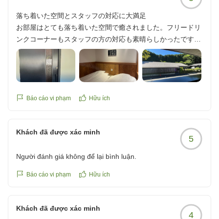
それ以外は満足でした!
落ち着いた空間とスタッフの対応に大満足
クチコミの詳細はこちらから
お部屋はとても落ち着いた空間で癒されました。フリードリ
https://review.travel.rakuten.co.jp/hotel/voice/164532?
ンクコーナーもスタッフの方の対応も素晴らしかったです。
reviewId=33123478289282
また行きたいです。
クチコミの詳細はこちらから
https://review.travel.rakuten.co.jp/hotel/voice/164532?
reviewId=33123478273035
Báo cáo vi phạm
Hữu ích
Khách đã được xác minh
5
Người đánh giá không để lại bình luận.
Báo cáo vi phạm
Hữu ích
Khách đã được xác minh
4