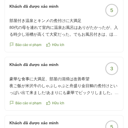
Khách đã được xác minh
5
部屋付き温泉とキンメの煮付けに大満足
80代の母を連れて室内に温泉お風呂はありがたかったが、入
る時少し浴槽が高くて大変だった。でもお風呂付きは、ほん
とのんびりできて最高!夕食のキンメの煮付けも母がほぼ1人
Báo cáo vi phạm
Hữu ích
で完食とても美味しかったみたいです。
また泊まりたいなと思ったくらい
クチコミの詳細はこちらから
Khách đã được xác minh
3
https://review.travel.rakuten.co.jp/hotel/voice/164532?
reviewId=33123478306753
豪華な食事に大満足、部屋の清掃は改善希望
夜ご飯が米沢牛のしゃぶしゃぶと舟盛り金目鯛の煮付けとい
っぱい出て来ました!あまりにも豪華でビックリしました。朝
ご飯も焼き魚、味噌汁、小鉢、温泉卵と朝からいっぱい食べ
Báo cáo vi phạm
Hữu ích
ました。わがままを言うなら納豆があればって感じでしたね!
部屋のお風呂は入らなかったのですが大浴場は湯加減もちょ
うど良く気持ち良かったです。不満と言えば部屋の中にホコ
Khách đã được xác minh
5
リが多かった事と布団が自分的には身体が痛くなりました。