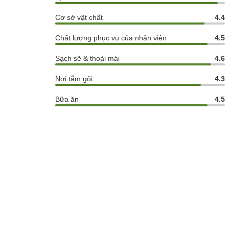
Cơ sở vật chất
4.4
Chất lượng phục vụ của nhân viên
4.5
Sạch sẽ & thoải mái
4.6
Nơi tắm gội
4.3
Bữa ăn
4.5