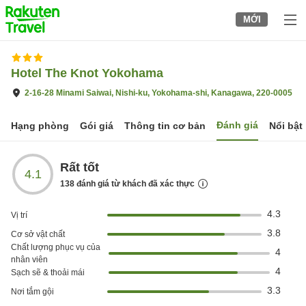
to
MỚI
top
page
Hotel The Knot Yokohama
2-16-28 Minami Saiwai, Nishi-ku, Yokohama-shi, Kanagawa, 220-0005
Đánh giá
Hạng phòng
Gói giá
Thông tin cơ bản
Nổi bật
Rất tốt
4.1
138
đánh giá từ khách đã xác thực
4.3
Vị trí
3.8
Cơ sở vật chất
Chất lượng phục vụ của
4
nhân viên
4
Sạch sẽ & thoải mái
3.3
Nơi tắm gội