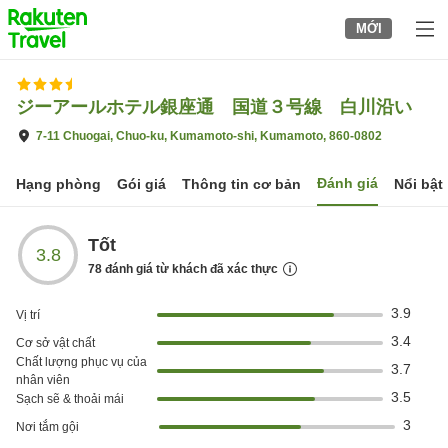
to
MỚI
top
page
ジーアールホテル銀座通 国道３号線 白川沿い
7-11 Chuogai, Chuo-ku, Kumamoto-shi, Kumamoto, 860-0802
Đánh giá
Hạng phòng
Gói giá
Thông tin cơ bản
Nổi bật
Tốt
3.8
78
đánh giá từ khách đã xác thực
3.9
Vị trí
3.4
Cơ sở vật chất
Chất lượng phục vụ của
3.7
nhân viên
3.5
Sạch sẽ & thoải mái
3
Nơi tắm gội