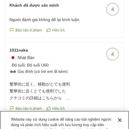
Khách đã được xác minh
4
Người đánh giá không để lại bình luận.
Báo cáo vi phạm
Hữu ích
1011naka
4
Nhật Bản
Độ tuổi:
Độ tuổi U60
Gia đình (có trẻ em đi kèm)
繁華街に近く、移動がとても便利
繁華街に近くとても便利でした
クチコミの詳細はこちらから
https://review.travel.rakuten.co.jp/hotel/voice/17707?
Báo cáo vi phạm
Hữu ích
reviewId=33123478115149
Website này sử dụng cookie để nâng cao trải nghiệm người
Phản hồi từ chỗ nghỉ
dùng và phân tích hiệu suất với lưu lượng truy cập trên