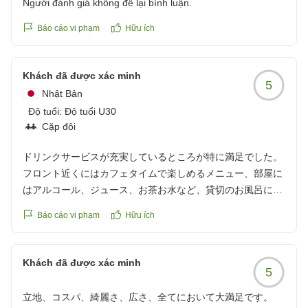
Người đánh giá không để lại bình luận.
ホテル祇園一琳
Báo cáo vi phạm
Hữu ích
Khách đã được xác minh
5
Nhật Bản
Độ tuổi:
Độ tuổi U30
Cặp đôi
ドリンクサービスが充実しているところが特に満足でした。
フロント近くにはカフェタイムで楽しめるメニュー、部屋に
はアルコール、ジュース、お茶お水など、貸切のお風呂にも
沢山の種類の飲み物がありました。
Báo cáo vi phạm
Hữu ích
部屋では大画面のテレビで映画を見ながら、お部屋について
いたカップうどんを食べて特別な時間を過ごすことが出来ま
した。
Khách đã được xác minh
5
また行きたい！と思う素敵なホテルでした！
立地、コスパ、綺麗さ、広さ、全てにおいて大満足です。