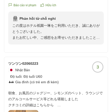
パン、部屋にあるジュースお茶お酒カップ麺全て無料が最高
Báo cáo vi phạm
Hữu ích
すぎました。清水寺は徒歩で行ける距離だし大変満足しまし
た。
Phản hồi từ chỗ nghỉ
クチコミの詳細はこちらから
この度はホテル祇園一琳をご利用いただき、誠にありが
https://review.travel.rakuten.co.jp/hotel/voice/168331?
とうございました。
reviewId=33123478053751
またお忙しい中、ご感想をお寄せいただきましたこと、
重ねて御礼申し上げます。
快適にお過ごしいただけたとのこと、大変嬉しく存じま
す。
ツンツン02060223
3
当館の立地や和の趣を感じていただける客室の雰囲気を
Nhật Bản
お気に召していただき、光栄でございます。隠れ家のよ
Độ tuổi:
Độ tuổi U60
うな佇まいや、祇園ならではの落ち着いた空間をお楽し
Gia đình (có trẻ em đi kèm)
みいただけたご様子を伺い、スタッフ一同大変嬉しく思
っております。
朝食、お風呂のジャグジー、シモンズのベット、ラウンジで
のアルコールサービス等どれも堪能しました
また、ロビーのパンやお部屋のお飲み物など、館内の無
クチコミの詳細はこちらから
料サービスにつきましてもご満足いただけたようで何よ
https://review.travel.rakuten.co.jp/hotel/voice/168331?