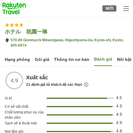
to
MỚI
top
page
ホテル 祇園一琳
570-89 Gionmachi Minamigawa, Higashiyama-ku, Kyoto-shi, Kyoto,
605-0074
Đánh giá
Hạng phòng
Gói giá
Thông tin cơ bản
Nổi bật
Xuất sắc
4.9
21
đánh giá từ khách đã xác thực
4.5
Vị trí
4.9
Cơ sở vật chất
Chất lượng phục vụ của
4.9
nhân viên
4.9
Sạch sẽ & thoải mái
4.8
Nơi tắm gội