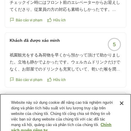
チェックイン時にはフロント前のエレベーターからお迎えし
てくださり、従業員の方の対応も素晴らしかったです。
4種類あるお部屋の中では1番安いお部屋に泊まりましたが、
Báo cáo vi phạm
Hữu ích
広くて明るくて大変綺麗！
冷蔵庫内はドリンクフリー、カップ麺と水も用意してくださ
いました。
Khách đã được xác minh
5
アメニティー、シャンプー等は全てロクシタンで用意されて
おり、連泊で掃除はありませんでしたが、お願いすればアメ
祇園観光をする為荷物を早くから預かって頂けて助かりまし
ニティーとドリンクを宿泊日数分追加していただけました。
た。立地も静かでよかったです。ウェルカムドリンクだけで
何よりお風呂が最高で2人で足を伸ばしても余裕、TVもつい
なく、お部屋でのドリンクも充実していて、乾いた喉を潤し
ていました。
ていただきました。スタッフの方も接客にも感謝申し上げま
朝も入浴しましたが、太陽の光が差し込んですごく気持ちよ
Báo cáo vi phạm
Hữu ích
す(o^^o)
かったです。
備え付けのソファも机も広め、部屋全体が明るめ（お洒落な
Khách đã được xác minh
ホテルはライトの光が全体には入らず薄暗いところが多いな
Website này sử dụng cookie để nâng cao trải nghiệm người
5
か…）でしたので化粧がしやすくて嬉しかったです！
dùng và phân tích hiệu suất với lưu lượng truy cập trên
website của chúng tôi. Chúng tôi cũng chia sẻ thông tin về
京都に行く際はまた必ず宿泊させていただきます。
立地がよく、祇園観光に助かりました。部屋も清潔に整えら
việc bạn sử dụng website của chúng tôi với các đối tác
れ、アメニティも素敵でした。朝食も美味しく、またぜひ伺
mạng xã hội, quảng cáo và phân tích của chúng tôi.
Chính
いたい宿になりました。
sách quyền riêng tư