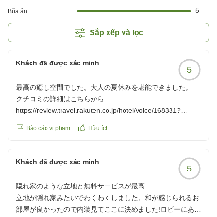
5
Bữa ăn
Sắp xếp và lọc
Khách đã được xác minh
5
最高の癒し空間でした。大人の夏休みを堪能できました。
クチコミの詳細はこちらから
https://review.travel.rakuten.co.jp/hotel/voice/168331?
reviewId=33123478081457
Báo cáo vi phạm
Hữu ích
Khách đã được xác minh
5
隠れ家のような立地と無料サービスが最高
立地が隠れ家みたいでわくわくしました。和が感じられるお
部屋が良かったので内装見てここに決めました!ロビーにある