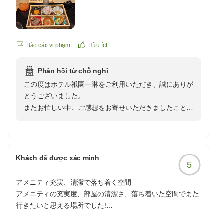
りでございます。ご滞在中のお時間をより快適にお過ご
reviewId=33123477955781
しいただけるようご用意しておりますサービスを、お喜
びいただけたことは私どもにとって大きな励みとなりま
す。
Báo cáo vi phạm
Hữu ích
清水寺をはじめとした京都観光にも便利な立地を活か
Phản hồi từ chỗ nghỉ
し、当館でのご滞在が素敵な旅の思い出の一部となりま
この度はホテル祇園一琳をご利用いただき、誠にありが
したことを大変嬉しく存じます。
とうございました。
またお忙しい中、ご感想をお寄せいただきましたこと、
頂戴したお言葉を励みに、今後も心地よい空間とサービ
重ねて御礼申し上げます。
スをご提供できますよう努めてまいります。
ご朝食やお風呂のジャグジー、シモンズのベッド、ラウ
また京都へお越しの際にお迎えできますことを、心より
ンジでのアルコールサービスなど、館内のさまざまな設
Khách đã được xác minh
お待ちしております。
5
備やサービスをご堪能いただけたご様子を拝読し、大変
嬉しく存じます。
ホテル祇園一琳
アメニティ充実、清潔で落ち着く空間
快適にお過ごしいただけたとのこと、何よりでございま
スタッフ一同
アメニティの充実度、部屋の清潔さ、落ち着いた空間でまた
す。
行きたいと思える場所でした!