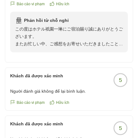
クチコミの詳細はこちらから
頂戴したお言葉を励みに、今後も心地よい空間とサービ
Báo cáo vi phạm
Hữu ích
https://review.travel.rakuten.co.jp/hotel/voice/168331?
スをご提供できますよう努めてまいります。
reviewId=33123476938009
Phản hồi từ chỗ nghỉ
また京都へお越しの際にお迎えできますことを、心より
この度はホテル祇園一琳にご宿泊賜り誠にありがとうご
お待ちしております。
ざいます。
またお忙しい中、ご感想をお寄せいただきましたこと、
ホテル祇園一琳
重ねて御礼申し上げます。
スタッフ一同
アメニティやお部屋の清潔さ、空間の雰囲気につきまし
てお褒めのお言葉を頂戴し、スタッフ一同大変嬉しく拝
Khách đã được xác minh
5
読いたしました。
「また行きたい」とのお言葉は、私どもにとって何より
Người đánh giá không để lại bình luận.
の励みでございます。
今後もより快適にお過ごしいただける空間づくりに努め
Báo cáo vi phạm
Hữu ích
てまいります。
ぜひまたお越しいただけます日を、心よりお待ち申し上
Khách đã được xác minh
げております。
5