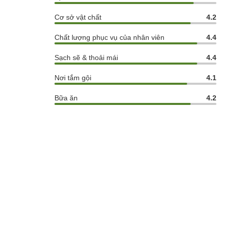
Cơ sở vật chất
4.2
Chất lượng phục vụ của nhân viên
4.4
Sạch sẽ & thoải mái
4.4
Nơi tắm gội
4.1
Bữa ăn
4.2