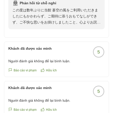
Phản hồi từ chỗ nghỉ
この度は数年ぶりに当館 蒼空の風をご利用いただきま
したにもかかわらず、ご期待に添うおもてなしができ
ず、ご不快な思いをお掛けしましたこと、心よりお詫び
申し上げます。
突然の大雨のために露天風呂に入ることができなかっ
た、という点ですね。弊社も稼働が高い日ではあったも
Khách đã được xác minh
5
のの、あれだけの雨であったので、別の空き時間をご提
案すべきでした。申し訳ございませんでした。
Người đánh giá không để lại bình luận.
いただいたお言葉を真摯に受け止め、スタッフ一同で接
Báo cáo vi phạm
Hữu ích
客を見直し、お客様に安心して気持ちよくお過ごしいた
だけるおもてなしを徹底してまいります。
Khách đã được xác minh
5
この度は貴重なご意見をお寄せいただき、誠にありがと
Người đánh giá không để lại bình luận.
うございました。
Báo cáo vi phạm
Hữu ích