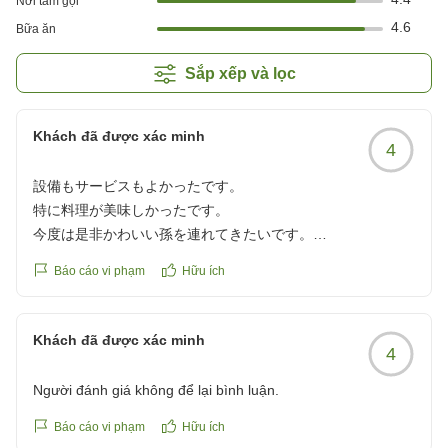
Nơi tắm gội
4.6
Bữa ăn
Sắp xếp và lọc
Khách đã được xác minh
4
設備もサービスもよかったです。
特に料理が美味しかったです。
今度は是非かわいい孫を連れてきたいです。
ありがとうございました
Báo cáo vi phạm
Hữu ích
クチコミの詳細はこちらから
https://review.travel.rakuten.co.jp/hotel/voice/4723?
reviewId=33123478516752
Khách đã được xác minh
4
Người đánh giá không để lại bình luận.
Báo cáo vi phạm
Hữu ích