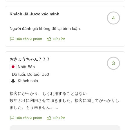
Khách đã được xác minh
4
Người đánh giá không để lại bình luận.
Báo cáo vi phạm
Hữu ích
おきょうちゃん７７７
3
Nhật Bản
Độ tuổi:
Độ tuổi U50
Khách solo
接客にがっかり、もう利用することはない
数年ぶりに利用させて頂きました。接客に関してがっかりし
ました。もう来ません。
クチコミの詳細はこちらから
Báo cáo vi phạm
Hữu ích
https://review.travel.rakuten.co.jp/hotel/voice/4723?
reviewId=33123478248143