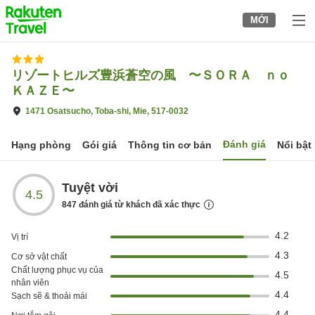
to
MỚI
top
page
リゾートヒルズ豊浜蒼空の風 〜ＳＯＲＡ ｎｏ
ＫＡＺＥ〜
1471 Osatsucho, Toba-shi, Mie, 517-0032
Đánh giá
Hạng phòng
Gói giá
Thông tin cơ bản
Nổi bật
Tuyệt vời
4.5
847
đánh giá từ khách đã xác thực
4.2
Vị trí
4.3
Cơ sở vật chất
Chất lượng phục vụ của
4.5
nhân viên
4.4
Sạch sẽ & thoải mái
4.4