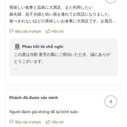
ていただき、ご滞在を楽しい思い出にしていただけたよ
美味しい食事と温泉に大満足、また利用したい
うで何よりでございます。
娘夫婦、息子夫婦と幼い孫を連れてお世話になりました。
食べきれないほどの美味しいお食事に大満足です。お風呂も
ご夕食の舟盛りも「ちょうど良い量で美味しくいただけ
清潔で、温泉が気持ちよくある、ゆっくりできました。スタ
た」とのお言葉を頂戴し、スタッフ一同の大きな励みと
Báo cáo vi phạm
Hữu ích
ッフの皆さんの感じも良く、気持ちよく過ごせました。
なります。
また、是非利用したいです。
Phản hồi từ chỗ nghỉ
クチコミの詳細はこちらから
朝食にご提供しております鯛のお頭の煮付けにつきまし
この度は当館 蒼空の風にご宿泊いただき、誠にありが
https://review.travel.rakuten.co.jp/hotel/voice/4723?
ては、当館からのおもてなしの一品としてご用意してお
とうございます。
reviewId=33123478225411
ります。夕食に続いてお楽しみいただき、驚きとともに
お喜びいただけましたら幸いでございます。
このたびは娘様ご夫婦、ご子息様ご夫婦、そしてお孫様
との大切なご家族旅行に当館をお選びいただき、心より
これからもお料理はもちろん、館内でのさまざまなサー
御礼申し上げます。
ビスを通して、皆さまに思い出に残るご滞在をご提供で
Khách đã được xác minh
きるよう努めてまいります。
4
お食事につきまして、「食べきれないほど美味しかっ
た」とのお言葉を頂戴し、大変嬉しく拝読いたしまし
Người đánh giá không để lại bình luận.
この度は誠にありがとうございました。
た。ご家族皆さまで楽しいお食事のひとときをお過ごし
またのお越しを、スタッフ一同心よりお待ちしておりま
いただけたようで、スタッフ一同の励みとなります。
Báo cáo vi phạm
Hữu ích