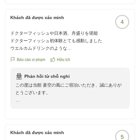
Khách đã được xác minh
4
ドクターフィッシュや日本酒、舟盛りを堪能
ドクターフィッシュ初体験とても感動しました
ウエルカムドリンクのような
日本酒飲み比べ美味しく頂きました お気に入りをみつけてし
Báo cáo vi phạm
Hữu ích
まいました
カラオケもできて楽しかったです
Phản hồi từ chỗ nghỉ
夕食の舟盛り食べきれるかな?と心配していましたがちょう
この度は当館 蒼空の風にご宿泊いただき、誠にありが
どの量でおいしく頂きました
とうございます。
夕食と朝食にも 鯛のお頭の煮付けがでてきて びっくりしま
した
ウェルカムサービスの日本酒飲み比べをお楽しみいただ
クチコミの詳細はこちらから
き、お気に入りの一本も見つけていただけたとのこと、
https://review.travel.rakuten.co.jp/hotel/voice/4723?
大変嬉しく拝読いたしました。
reviewId=33123478232332
Khách đã được xác minh
5
また、初めてのドクターフィッシュやカラオケも満喫し