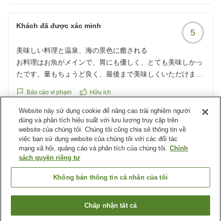
す。
また、温泉や大浴場の清潔さにもご満足いただき、ゆっ
Khách đã được xác minh
くりとお寛ぎいただけたとのこと、何よりでございま
5
す。
美味しい料理と温泉、海の景色に癒される
お料理はお魚がメインで、胃にも優しく、とても美味しかっ
スタッフへの温かいお言葉もありがとうございます。
たです。量もちょうど良く、最後まで美味しくいただけまし
「気持ちよく過ごせました」とのお声を励みに、これか
た。
らも世代を問わず皆さまに快適にお過ごしいただける宿
Báo cáo vi phạm
Hữu ích
づくりに努めてまいります。
大浴場の温泉もとっても気持ち良く、「美人の湯」に癒され
Website này sử dụng cookie để nâng cao trải nghiệm người
Phản hồi từ chỗ nghỉ
dùng và phân tích hiệu suất với lưu lượng truy cập trên
ました 無料で予約できるマッサージチェアや、脱衣所に誰で
「また、是非利用したいです」とのお言葉を励みに、ご
website của chúng tôi. Chúng tôi cũng chia sẻ thông tin về
この度は当館 蒼空の風にご宿泊いただき、誠にありが
も使えるマッサージ機があるのも嬉しかったです。
家族皆さまに再びお会いできます日を、スタッフ一同心
việc bạn sử dụng website của chúng tôi với các đối tác
とうございます。
よりお待ちしております。
mạng xã hội, quảng cáo và phân tích của chúng tôi.
Chính
スタッフの皆さんも親切で感じが良く、居心地よく過ごすこ
sách quyền riêng tư
お料理につきまして、「最後まで美味しくいただけまし
とができました。窓から見える海の景色にも癒され、ゆった
この度は誠にありがとうございました。
Không bán thông tin cá nhân của tôi
た」とのお言葉を頂戴し、大変嬉しく拝読いたしまし
りとした贅沢な時間を過ごせました。
た。地元の海の幸を中心としたお料理をご満足いただけ
たようで、スタッフ一同の大きな励みでございます。
家族旅行にもおすすめのお宿です。また季節を変えて訪れた
Xem thêm các kết quả khác
Chấp nhận tất cả
いと思います。