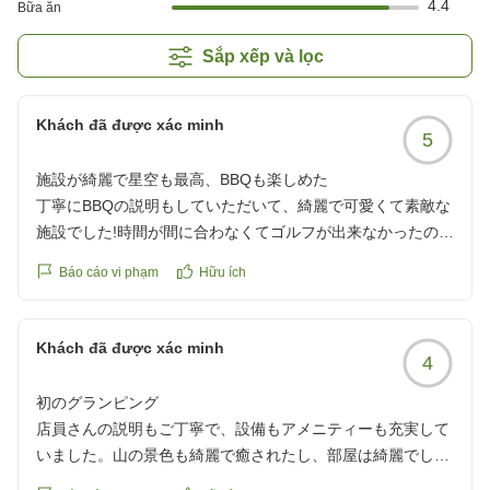
4.4
Bữa ăn
Sắp xếp và lọc
Khách đã được xác minh
5
施設が綺麗で星空も最高、BBQも楽しめた
丁寧にBBQの説明もしていただいて、綺麗で可愛くて素敵な
施設でした!時間が間に合わなくてゴルフが出来なかったのが
残念...!星がめちゃくちゃきれいでした!
Báo cáo vi phạm
Hữu ích
部屋にコーヒー豆とコーヒーセットがあったのもとてもよか
ったです(時間がなく飲めなかったですが...笑)
他の画像やクチコミの詳細はこちらから
Khách đã được xác minh
4
https://review.travel.rakuten.co.jp/hotel/voice/180522?
reviewId=33123478612629
初のグランピング
店員さんの説明もご丁寧で、設備もアメニティーも充実して
いました。山の景色も綺麗で癒されたし、部屋は綺麗でし
た。ドリンクバーもあり、朝のバイキングは美味しくて最高