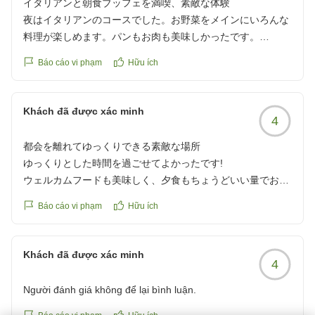
イタリアンと朝食ブッフェを満喫、素敵な体験
Spaもアメニティやアイスまで完備してて綺麗でした。
夜はイタリアンのコースでした。お野菜をメインにいろんな
料理が楽しめます。パンもお肉も美味しかったです。
焚き火コーナーは写真で見た雰囲気よりラグジュアリー感が
朝はブッフェで煮込料理やカレーが楽しめました。
Báo cáo vi phạm
Hữu ích
なかったような...?ソファがベンチのような骨組みだけだか
種類が多すぎないので一通り試せるのもよかったです。
らでしょうか。でも焚き火を夫婦で占領して囲んでマシュマ
ラウンジでは、夕方はソフトドリンク、夜はバーが利用でき
ロ焼いたりしみじみ満喫できて良かったです。
ます。
Khách đã được xác minh
4
ピザがとても美味しかったです。
部屋はおしゃれで広々使えました。カーテンを全開に開けて
お風呂は施設にある大浴場か、車移動で温泉施設が利用でき
都会を離れてゆっくりできる素敵な場所
自然の景色も満喫。
ます。
ゆっくりとした時間を過ごせてよかったです!
ただ空調の設定がうまく効かず夜は少し寒かったのと、ソフ
シャワー、トイレ、洗面だけならサイトの近くにあり、そち
ウェルカムフードも美味しく、夕食もちょうどいい量でお腹
ァやラグに盛大なシミがありました。あと照明が明るく照ら
らも綺麗でした。
いっぱいになったのについ焼きたてピザはたくさん食べちゃ
され過ぎて寝る時もう少し暗くできると良かったです。
素敵なグランピング体験をありがとうございました。
Báo cáo vi phạm
Hữu ích
いました笑バータイムも楽し利用しました!お風呂は熱すぎて
他の画像やクチコミの詳細はこちらから
大変だったので温泉に行くのがいいのかもです。(私達はラ
空気がおいしく大自然を浴びました。
https://review.travel.rakuten.co.jp/hotel/voice/180522?
ウンジタイムを満喫したくて温泉には行かず大浴場利用にし
Khách đã được xác minh
シーズン的な事情なのか、宿泊施設の周りがだだっ広い芝生
reviewId=33123477985563
4
ました。)場所はとっても行きにくいですが、子連れも多く
と林で散歩しようにもどこを楽しめばいいか少し分かりづら
て都会を離れてゆっくりできる素敵な場所でした!
かったです。タイミングによってまた違った楽しみ方が出来
Người đánh giá không để lại bình luận.
他の画像やクチコミの詳細はこちらから
るのかなと思いました。