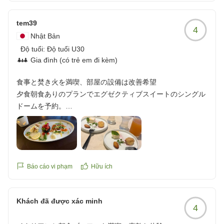
ていただけました。暗い中歩くには少し距離のある場所だっ
たので、そのお気持ちがとてもありがたかったです。お陰で
tem39
焼きマシュマロやバー利用でピザも美味しく楽しめました。
4
自然はもちろん軽食やお料理もとても満足できました!ありが
Nhật Bản
とうございました!
Độ tuổi:
Độ tuổi U30
クチコミの詳細はこちらから
Gia đình (có trẻ em đi kèm)
https://review.travel.rakuten.co.jp/hotel/voice/180522?
食事と焚き火を満喫、部屋の設備は改善希望
reviewId=33123478041113
夕食朝食ありのプランでエグゼクティブスイートのシングル
ドームを予約。
牟礼駅を降りると親切そうなスタッフに声掛けされ施設まで
送迎いただきました。
私が一番良かったのはご飯が美味しかったこと!
Báo cáo vi phạm
Hữu ích
ウェルカムドリンクのスイーツをはじめ、イタリアンフルコ
ースのディナー、朝食のビュッフェがどれも美味しかったで
Khách đã được xác minh
す。夜はバーでお酒やピザ、おつまみが並べてあって夜食に
4
最高でした。