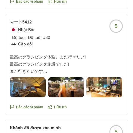
Báo cáo vi phạm
Hữu ích
でした。トイレは部屋に付いていないので、夜中のトイレは
気になりましたが、テントの近くにもシャャワー付きトイレ
の設備あり、安心しました。夕飯はBBQコースにしたのです
マート5412
5
が、量がとても多く、親子4人では食べきれなかったのと、
Nhật Bản
炭がしけっていたのか中々火が起こさなかったのは少し手間
Độ tuổi:
Độ tuổi U30
がかかりましたが、いい体験でした。
Cặp đôi
場所的に、虫やアブがいて、家族がアブに刺されてしまった
ので、アブ対策にも長袖長ズボンと靴下を履いて出た方が安
最高のグランピング体験、また行きたい!
心です。
最高のグランピング施設でした!
とても楽しい時間を過ごせました。子供達も喜んでいて帰り
また行きたいです
たくないと話していました。
クチコミの詳細はこちらから
ありがとうございました。
https://review.travel.rakuten.co.jp/hotel/voice/180522?
クチコミの詳細はこちらから
reviewId=33123478224070
https://review.travel.rakuten.co.jp/hotel/voice/180522?
reviewId=33123478546109
Báo cáo vi phạm
Hữu ích
Khách đã được xác minh
5