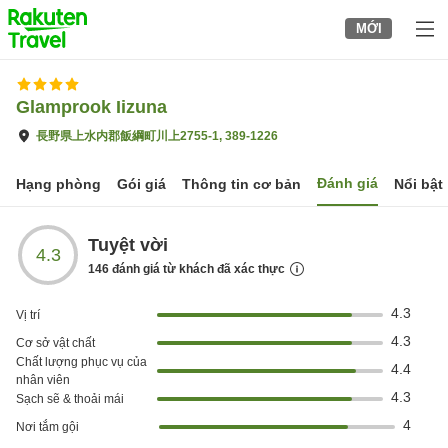
to
MỚI
top
page
Glamprook Iizuna
長野県上水内郡飯綱町川上2755-1, 389-1226
Đánh giá
Hạng phòng
Gói giá
Thông tin cơ bản
Nổi bật
Tuyệt vời
4.3
146
đánh giá từ khách đã xác thực
4.3
Vị trí
4.3
Cơ sở vật chất
Chất lượng phục vụ của
4.4
nhân viên
4.3
Sạch sẽ & thoải mái
4
Nơi tắm gội