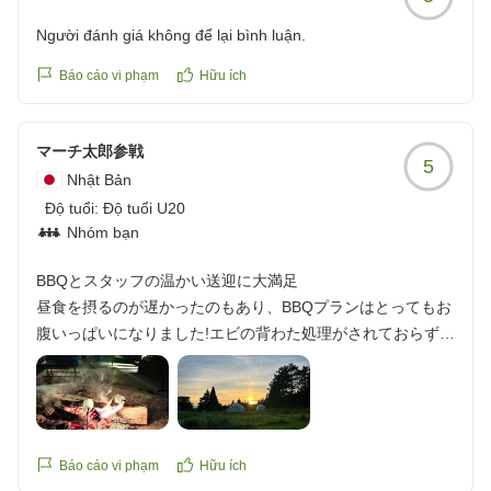
Người đánh giá không để lại bình luận.
Báo cáo vi phạm
Hữu ích
マーチ太郎参戦
5
Nhật Bản
Độ tuổi:
Độ tuổi U20
Nhóm bạn
BBQとスタッフの温かい送迎に大満足
昼食を摂るのが遅かったのもあり、BBQプランはとってもお
腹いっぱいになりました!エビの背わた処理がされておらずジ
ャリジャリだったのは残念でしたが、お肉やじゃがバター、
焼きおにぎりなど嬉しいラインナップで楽しめました! また
近場の温泉施設へ向かうのに最終便の運転をお願いし、帰り
は迎えを予約せず歩いて帰ろうとしておりましたが、スタッ
フさんのお気遣いがあり温泉施設を出てすぐの場所で待機し
Báo cáo vi phạm
Hữu ích