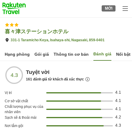
to
MỚI
top
page
喜々津ステーションホテル
331-1 Taramicho Keya, Isahaya-shi, Nagasaki, 859-0401
Đánh giá
Hạng phòng
Gói giá
Thông tin cơ bản
Nổi bật
Tuyệt vời
4.3
161
đánh giá từ khách đã xác thực
4.1
Vị trí
4.1
Cơ sở vật chất
Chất lượng phục vụ của
4.1
nhân viên
4.2
Sạch sẽ & thoải mái
4.3
Nơi tắm gội