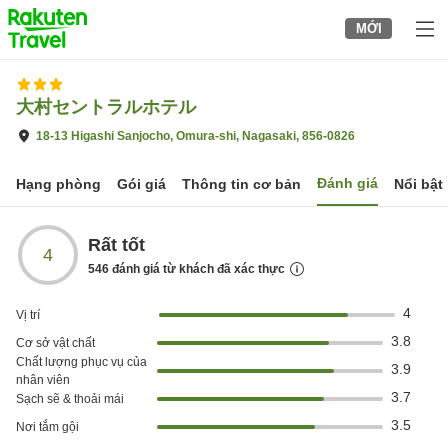
to
MỚI
top
page
大村セントラルホテル
18-13 Higashi Sanjocho, Omura-shi, Nagasaki, 856-0826
Đánh giá
Hạng phòng
Gói giá
Thông tin cơ bản
Nổi bật
Rất tốt
4
546
đánh giá từ khách đã xác thực
4
Vị trí
3.8
Cơ sở vật chất
Chất lượng phục vụ của
3.9
nhân viên
3.7
Sạch sẽ & thoải mái
3.5
Nơi tắm gội