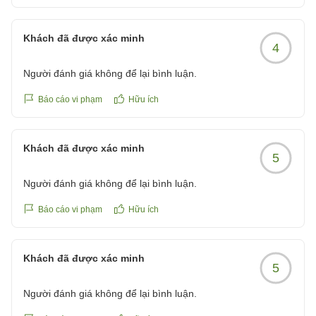
せっかくのご朝食で、お客様のご期待に沿うことができ
ず、残念な思いをさせてしまいましたこと、深くお詫び
Khách đã được xác minh
4
申し上げます。
Người đánh giá không để lại bình luận.
今回いただいたお米に関するご意見は、調理部門へ共有
し、今後のメニュー改善の参考にさせていただきます。
Báo cáo vi phạm
Hữu ích
お米の選定や炊き方を含め、より一層ご満足いただける
お食事を提供できるよう努めてまいります。
Khách đã được xác minh
5
また大村へお越しの際は、ぜひ当ホテルをご利用いただ
Người đánh giá không để lại bình luận.
けますと幸いです。
スタッフ一同、またのお越しを心よりお待ち申し上げて
Báo cáo vi phạm
Hữu ích
おります。
大村セントラルホテル スタッフ一同
Khách đã được xác minh
5
Người đánh giá không để lại bình luận.