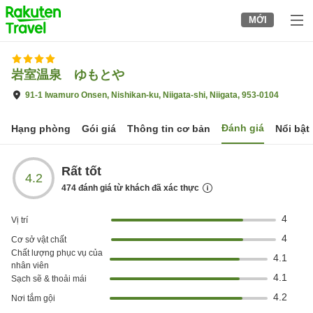
to
MỚI
top
page
岩室温泉 ゆもとや
91-1 Iwamuro Onsen, Nishikan-ku, Niigata-shi, Niigata, 953-0104
Đánh giá
Hạng phòng
Gói giá
Thông tin cơ bản
Nổi bật
Rất tốt
4.2
474
đánh giá từ khách đã xác thực
4
Vị trí
4
Cơ sở vật chất
Chất lượng phục vụ của
4.1
nhân viên
4.1
Sạch sẽ & thoải mái
4.2
Nơi tắm gội