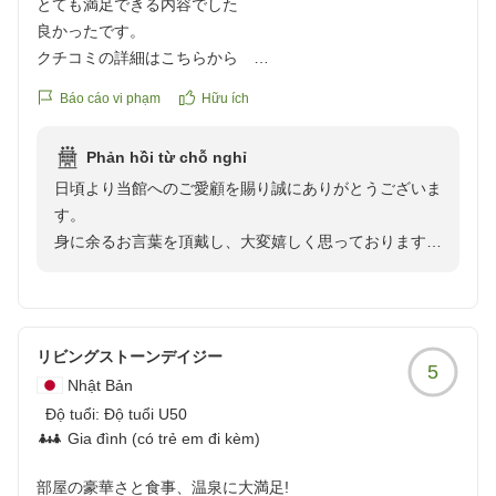
とても満足できる内容でした
しにご来館くださいませ。
良かったです。
お客様のまたのご利用を心からお待ち申し上げます。
クチコミの詳細はこちらから
ゆとりろ別府 宗像
https://review.travel.rakuten.co.jp/hotel/voice/108141?
Báo cáo vi phạm
Hữu ích
reviewId=33123478227241
Phản hồi từ chỗ nghỉ
日頃より当館へのご愛顧を賜り誠にありがとうございま
す。
身に余るお言葉を頂戴し、大変嬉しく思っております。
スタッフの対応につきましても喜ばしい評価をありがと
うございます。より一層の接遇を目指して参ります。
今後も皆様に非日常な空間をご満喫頂けます様に、清潔
感にも細心の注意を払いまして維持をして参ります。
リビングストーンデイジー
5
また機会がございましたら、別府温泉へお立ち寄りくだ
Nhật Bản
さいませ。再度当館をご利用頂けましたら幸いでござい
Độ tuổi:
Độ tuổi U50
ます。
Gia đình (có trẻ em đi kèm)
ゆとりろ別府 宗像
部屋の豪華さと食事、温泉に大満足!