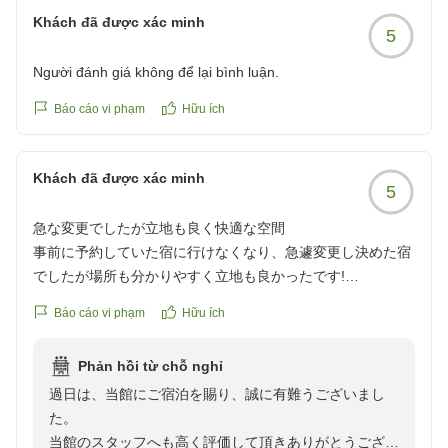
クチコミの詳細はこちらから
Khách đã được xác minh
https://review.travel.rakuten.co.jp/hotel/voice/108141?
5
reviewId=33123478634469
Người đánh giá không để lại bình luận.
Báo cáo vi phạm
Hữu ích
Khách đã được xác minh
5
急な変更でしたが立地も良く快適な空間
事前に予約していた宿に行けなくなり、急遽変更し決めた宿
でしたが場所も分かりやすく立地も良かったです!
お部屋もとてもキレイに清掃がいき届いており、快適に過ご
Báo cáo vi phạm
Hữu ích
せました。
スタッフの方の対応も丁寧でした。
Phản hồi từ chỗ nghỉ
また利用したいと思います。
過日は、当館にご宿泊を賜り、誠に有難うございまし
クチコミの詳細はこちらから
た。
https://review.travel.rakuten.co.jp/hotel/voice/108141?
当館のスタッフへも高く評価して頂きありがとうござい
reviewId=33123478324893