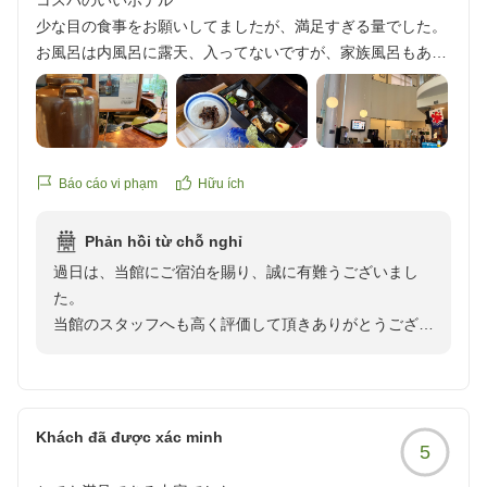
コスパのいいホテル
少な目の食事をお願いしてましたが、満足すぎる量でした。
お風呂は内風呂に露天、入ってないですが、家族風呂もあり
ました焼酎がフリーなのもいいです。
他の画像やクチコミの詳細はこちらから
https://review.travel.rakuten.co.jp/hotel/voice/108141?
Báo cáo vi phạm
Hữu ích
reviewId=33123478275880
Phản hồi từ chỗ nghỉ
過日は、当館にご宿泊を賜り、誠に有難うございまし
た。
当館のスタッフへも高く評価して頂きありがとうござい
ます。当日対応をしました者たちにも伝えまして、日々
のサービス維持、向上の励みにさせて頂きます。
館内施設にご満足頂けてなによりでございました。
今後とも多くのお客様に寄り添ったおもてなしができる
Khách đã được xác minh
5
よう尽力して参る所存でございます。また別府温泉へお
越しの際は別府の郷土料理・とり天やだんご汁等を堪能