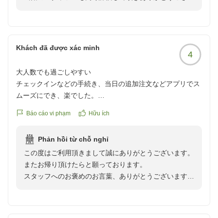
ます。当日対応をしました者たちにも伝えまして、日々
のサービス維持、向上の励みにさせて頂きます。
今後も皆様に非日常な空間をご満喫頂けます様に、清潔
感にも細心の注意を払いまして維持をして参ります。
Khách đã được xác minh
4
また別府にお越しの際は、別府の郷土料理や温泉を堪能
しにお越しください。
大人数でも過ごしやすい
お客様の又のご来館を心よりお待ち申し上げます。
チェックインなどの手続き、当日の追加注文などアプリでス
ゆとりろ別府 宗像
ムーズにでき、楽でした。
料理は夕食朝食ともに、しっかりした量でどれも美味しくい
Báo cáo vi phạm
Hữu ích
ただきました。
食事会場で海外のスタッフの方の姿が多く見られ、みなさん
Phản hồi từ chỗ nghỉ
とても親切でした。
この度はご利用頂きまして誠にありがとうございます。
またお帰り頂けたらと願っております。
お部屋も広く、2部屋を仕切ることもできたので大人数で宿
スタッフへのお褒めのお言葉、ありがとうございます。
泊しても過ごしやすかったです。
皆様から頂戴しましたお気持ちを大切にさせて頂きたく
存じます。
クチコミの詳細はこちらから
これからもお客様のご評価を励みに、よりご満足頂けま
https://review.travel.rakuten.co.jp/hotel/voice/108141?