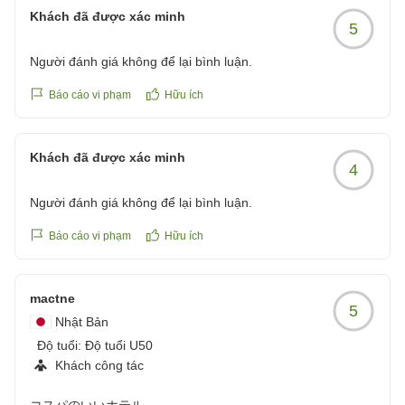
す様努力して参ります。
reviewId=33123478306990
Khách đã được xác minh
5
また温泉を楽しみにご来館ください。
またのお越しをスタッフ一同心よりお待ち申し上げてお
Người đánh giá không để lại bình luận.
ります。
ゆとりろ別府 宗像
Báo cáo vi phạm
Hữu ích
Khách đã được xác minh
4
Người đánh giá không để lại bình luận.
Báo cáo vi phạm
Hữu ích
mactne
5
Nhật Bản
Độ tuổi:
Độ tuổi U50
Khách công tác