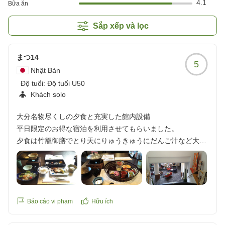
4.1
Bữa ăn
Sắp xếp và lọc
まつ14
5
Nhật Bản
Độ tuổi:
Độ tuổi U50
Khách solo
大分名物尽くしの夕食と充実した館内設備
平日限定のお得な宿泊を利用させてもらいました。
夕食は竹籠御膳でとり天にりゅうきゅうにだんご汁など大分
名物尽くしで味も美味しく満足しています。レストランの給
仕は半数が海外の方でしたが気遣い等素晴らしく安心して過
ごせます。また、セルフかき氷やコーヒー、お茶類もラウン
ジに用意されており、サッカーゲーム、卓球台、漫画などあ
る点も高ポイントです。少し歩きますが近くにスーパーがあ
Báo cáo vi phạm
Hữu ích
り買物なども問題ないと思います。