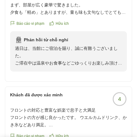
まず、部屋が広く豪華で驚きました。
夕食も「軽め」とありますが、量も味も文句なしでとても美
味しかったです。
Báo cáo vi phạm
Hữu ích
温泉も泉質がよく、お肌もツルツルになります。
また宿泊したいです。
Phản hồi từ chỗ nghỉ
クチコミの詳細はこちらから
過日は、当館にご宿泊を賜り、誠に有難うございまし
https://review.travel.rakuten.co.jp/hotel/voice/108141?
た。
reviewId=33123478226918
ご滞在中は温泉やお食事などごゆっくりお楽しみ頂けま
したご様子で、何よりでございます。
お褒めのお言葉を賜りましたこと、大変光栄に存じま
す。
少しでも多くのお客様に泊まって良かったと思って頂け
Khách đã được xác minh
4
る様に、スタッフ一同、一丸となって取り組んでおりま
す。
フロントの対応と豊富な娯楽で息子と大満足
今後ともお客様により満足して頂けるような施設づくり
フロントの方が感じ良かったです。 ウエルカムドリンク、か
を目指して、サービス向上に努めて参ります。
き氷などあり満足。
また機会がございましたら、別府の郷土料理・とり天等
娯楽も豊富で9歳の息子と楽しい時間を過ごせました
等を食しに再度当館をご利用頂けましたら幸いでござい
Báo cáo vi phạm
Hữu ích