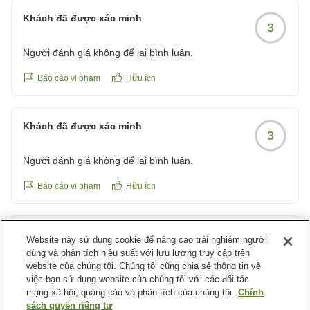
Khách đã được xác minh
3
Người đánh giá không để lại bình luận.
Báo cáo vi phạm
Hữu ích
Khách đã được xác minh
3
Người đánh giá không để lại bình luận.
Báo cáo vi phạm
Hữu ích
Khách đã được xác minh
Website này sử dụng cookie để nâng cao trải nghiệm người
1
dùng và phân tích hiệu suất với lưu lượng truy cập trên
website của chúng tôi. Chúng tôi cũng chia sẻ thông tin về
静かな部屋と無料の演劇で充実した時間
việc bạn sử dụng website của chúng tôi với các đối tác
お部屋も静かでゆっくり過ごせました。
mạng xã hội, quảng cáo và phân tích của chúng tôi.
Chính
アメニティも揃っていたので良かったです。
sách quyền riêng tư