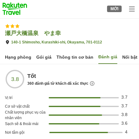
to
MỚI
top
page
瀬戸大橋温泉 やま幸
140-1 Shimosho, Kurashiki-shi, Okayama, 701-0112
Đánh giá
Hạng phòng
Gói giá
Thông tin cơ bản
Nổi bật
Tốt
3.8
360
đánh giá từ khách đã xác thực
3.7
Vị trí
3.7
Cơ sở vật chất
Chất lượng phục vụ của
3.8
nhân viên
3.6
Sạch sẽ & thoải mái
4
Nơi tắm gội