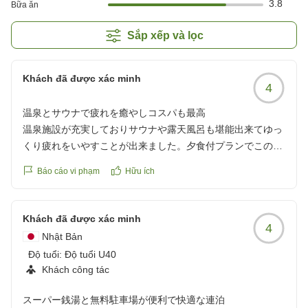
3.8
Bữa ăn
Sắp xếp và lọc
Khách đã được xác minh
4
温泉とサウナで疲れを癒やしコスパも最高
温泉施設が充実しておりサウナや露天風呂も堪能出来てゆっ
くり疲れをいやすことが出来ました。夕食付プランでこの価
格はコスパもよくて出張には最適でした。
Báo cáo vi phạm
Hữu ích
クチコミの詳細はこちらから
https://review.travel.rakuten.co.jp/hotel/voice/27827?
reviewId=33123478524172
Khách đã được xác minh
4
Nhật Bản
Độ tuổi:
Độ tuổi U40
Khách công tác
スーパー銭湯と無料駐車場が便利で快適な連泊