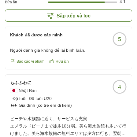
4.1
Bữa ăn
Sắp xếp và lọc
Khách đã được xác minh
5
Người đánh giá không để lại bình luận.
Báo cáo vi phạm
Hữu ích
もふふわに
4
Nhật Bản
Độ tuổi:
Độ tuổi U20
Gia đình (có trẻ em đi kèm)
ビーチや水族館に近く、サービスも充実
エメラルドビーチまで徒歩10分弱。美ら海水族館も歩いて行
けました。美ら海水族館の無料エリアは夕方に行き、翌朝開