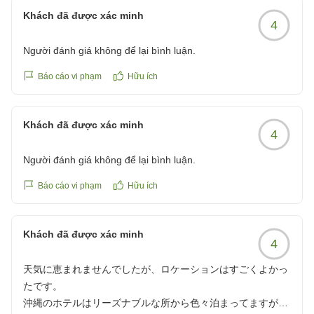
が家は再訪はありません。
またお会いできます日を、スタッフ一同心よりお待ちし
ました。
https://review.travel.rakuten.co.jp/hotel/voice/15062?
Khách đã được xác minh
クチコミの詳細はこちらから
ております。
4
朝食のマグロ丼やカレーにつきましても、お褒めの言葉
reviewId=33123478329092
https://review.travel.rakuten.co.jp/hotel/voice/15062?
宿泊課 担当
をいただきありがとうございます。
reviewId=33123478363769
Người đánh giá không để lại bình luận.
また、期間限定で営業しておりますもとぶ牛をメインと
Báo cáo vi phạm
Hữu ích
したディナーバイキングもご用意しておりますので、次
回お越しの際はぜひこちらもお楽しみいただけますと幸
Khách đã được xác minh
いです。
4
Người đánh giá không để lại bình luận.
一方で、敷地内のマンホール付近につきましては、ご不
快な思いをおかけし申し訳ございません。
Báo cáo vi phạm
Hữu ích
自然に囲まれた環境ということもございますが、より快
適にお過ごしいただけるよう、施設管理や環境整備・害
虫対策にも引き続き努めてまいります。
Khách đã được xác minh
4
また沖縄へお越しの際は、ぜひロイヤルビューホテル美
天気に恵まれませんでしたが、ロケーションはすごくよかっ
ら海をご利用くださいませ。
たです。
スタッフ一同、心よりお待ちしております。
沖縄のホテルはリーズナブルな所から色々泊まってますが、
宿泊課 担当