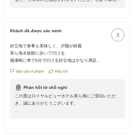
ります。
しさが目立ちます。
し上げます。
お褒めいただいたお言葉に甘んじることなく、施設面に
コインランドリーも古く、洗濯から乾燥まで非常に時間がか
おいてもご満足いただけるホテルを目指し、より良い環
かるため、連泊には不向きだと感じました。
「期待以上」とのお言葉とともに、沖縄らしい朝食をお
境づくりに取り組んでまいります。
楽しみいただけたとのこと、大変嬉しく拝見いたしまし
Khách đã được xác minh
唯一良かったのはフロントスタッフの対応です。外国人スタ
3
た。
この度は貴重なご意見をお寄せいただき、誠にありがと
ッフも含め、皆さん丁寧で感じが良かっただけに、設備や運
郷土料理をはじめ、沖縄ならではの味覚をご満喫いただ
好立地で食事も美味しく、夕陽が綺麗
うございました。
営とのギャップが残念でした。現場の問題というより、経営
けたようで何よりでございます。
美ら海水族館に歩いて行ける
宿泊課 担当
や設備投資の問題ではないかと感じます。
備瀬崎に車で5分で行ける好立地はかなり満足
また、美ら海水族館に隣接したロケーションや、お部屋
朝ごはんもマグロ丼やカレーが美味しかった
今回は備瀬でのシュノーケリング目的で立地と価格を重視し
からの景色にもご満足いただけたとのこと、大変光栄に
Báo cáo vi phạm
Hữu ích
部屋からは海が見えて夕陽が綺麗だった
て2泊予約しましたが、初日で選択を後悔しました。
存じます。
プールは利用してないが、殆ど人がいないので小さい子供は
美ら海水族館が目的の方や小さなお子さん連れには便利かも
Phản hồi từ chỗ nghỉ
ほぼ貸切で楽しめると思う
しれませんが、我が家には合いませんでした。
次回お越しの際には、ソフトドリンクをお楽しみいただ
この度はロイヤルビューホテル美ら海にご宿泊いただ
また、おそらく表記にある「宿泊条件50%OFF」という表示
けるファミリーフリーバーや、卓球・ダーツ・フリスビ
き、誠にありがとうございます。
残念と言うか、、
も、通常料金の半額という印象とは異なっていて、総合的に
ーなどの無料でご利用いただけるフリーアクティビティ
ホテルのせいとは言い難いが、敷地内の汚水マンホールから
お得感はなし。
もぜひご利用いただき、ご家族皆様でさらに充実したひ
美ら海水族館や備瀬のフクギ並木へのアクセス、またお
Gがかなりの数出てきていて気持ち悪かった
とときをお過ごしいただけましたら幸いです。
部屋からご覧いただいた夕陽など、当ホテルのロケーシ
マンホール近くを通らなければ大丈夫
口コミ評価が高い理由は最後まで理解できず、残念ながら我
ョンにご満足いただけたご様子を大変嬉しく拝読いたし
クチコミの詳細はこちらから