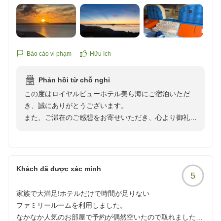
園と同時にチケットを使って中を見学することができまし
た。
キッズスペースも充実していたり、夏休みでお祭り企画もあ
ったりと子どもが喜んでいました。
Báo cáo vi phạm
Hữu ích
ウェルカムドリンクもソフトドリンクのドリンクバーやポッ
プコーン、夕方はお酒(焼酎とレモンサワー)もあり、よかっ
Phản hồi từ chỗ nghỉ
たです。
この度はロイヤルビューホテル美ら海にご宿泊いただ
き、誠にありがとうございます。
エレベーターはなく、ホテルの建物の古さは目立ちますが、
また、ご滞在のご感想をお寄せいただき、心より御礼申
様々なサービスでそれらをカバーしているように思いまし
し上げます。
た。
他の画像やクチコミの詳細はこちらから
エメラルドビーチや美ら海水族館へのアクセスなど、当
https://review.travel.rakuten.co.jp/hotel/voice/15062?
ホテルならではのロケーションを満喫していただけたご
Khách đã được xác minh
reviewId=33123478367971
5
様子を、大変嬉しく拝見いたしました。無料エリアと有
料エリアを分けて楽しまれたとのこと、充実した沖縄旅
家族で大満足!ホテルだけで時間が足りない
行のお手伝いができましたことを光栄に存じます。
ファミリールームを利用しました。
なかなか人気のお部屋で予約が偶然空いたので取れました