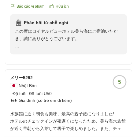
施設は良かったのですが上の階の音が少し気になりました。
Báo cáo vi phạm
Hữu ích
クチコミの詳細はこちらから
https://review.travel.rakuten.co.jp/hotel/voice/15062?
Phản hồi từ chỗ nghỉ
reviewId=33123478277405
この度はロイヤルビューホテル美ら海にご宿泊いただ
き、誠にありがとうございます。
あいにくのお天気ではございましたが、当ホテルのロケ
ーションにご満足いただけたとのこと、大変嬉しく拝読
いたしました。
メリー5292
5
一方で、上階からの音につきましては、ご滞在中にご不
Nhật Bản
快な思いをおかけし申し訳ございません。
Độ tuổi:
Độ tuổi U50
いただいたご意見は今後のより快適な環境づくりの参考
Gia đình (có trẻ em đi kèm)
とさせていただきます。
水族館に近く朝食も美味、最高の親子旅になりました!
また、現在は期間限定でもとぶ牛をメインとしたディナ
ホテルのチェックインが夜遅くになったため、美ら海水族館
ーバイキングも営業しております。
が近く早朝から入館して親子で楽しめました。また、チェッ
地元食材を取り入れたお料理をご用意しておりますの
クアウト後に荷物を預かっていただいたので出発時間まで水