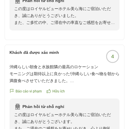
Phản hồi từ chỗ nghỉ
目立ち、壁には血液のようなシミ、コンセントは延長コード
ております。
アクティビティも満喫していただき、ご滞在の思い出づ
この度はロイヤルビューホテル美ら海にご宿泊いただ
頼みのタコ足配線。シェードランプにはホコリ。これでは清
宿泊課 担当
くりのお手伝いができましたことを嬉しく思います。
き、誠にありがとうございました。
潔感や安全性に不安を感じます。
また、ご多忙の中、ご滞在中の率直なご感想をお寄せい
「このまま知られずにいたいくらいの良さ」とのお言葉
ただきましたこと、心より御礼申し上げます。
部屋の使い勝手も悪く、テーブルは低すぎて不便でした。室
は、私どもにとって何よりの励みでございます。
内電気以外の調光はよくある家庭用ランプのスイッチ型のも
数ある宿泊施設の中から当ホテルをお選びいただいたに
ので、調節できず、不便極まりないです。設備や清潔感を総
これからも、お子様から大人の方まで皆様に楽しくお過
もかかわらず、ご期待に沿うご滞在をご提供できません
合すると、ビジネスホテル以下の滞在品質に感じられまし
Khách đã được xác minh
ごしいただけるホテルを目指してまいります。
4
でしたこと、深くお詫び申し上げます。
た。
また沖縄へお越しの際には、ぜひロイヤルビューホテル
沖縄らしい朝食と水族館隣の最高のロケーション
美ら海へお帰りくださいませ。
お部屋の清掃状況や設備の管理、館内設備、チェックイ
チェックイン時には大浴場の案内もなく、こちらから尋ねて
モーニングは期待以上に良かった!沖縄らしい食べ物を朝から
スタッフ一同、心よりお待ちしております。
ン時のご案内などにつきまして、ご不快な思いやご不便
初めて説明がありました。ルームウェアで共用部を利用でき
満腹食べさせていただきました。
宿泊課 担当
をお掛けしましたことを大変重く受け止めております。
ないルールも、何のためのルームウェアなのか疑問です。ド
ロケーションも最高で、美ら海水族館の隣、景色も良かった
いただいたご意見は関係部署と共有し、清掃品質の向上
Báo cáo vi phạm
Hữu ích
レスコードを指定するような雰囲気のホテルでもありませ
です
や設備点検の徹底、館内案内の改善に努めてまいりま
ん。
クチコミの詳細はこちらから
す。
Phản hồi từ chỗ nghỉ
https://review.travel.rakuten.co.jp/hotel/voice/15062?
ウェルカムドリンクはファミリーレストランのドリンクバー
この度はロイヤルビューホテル美ら海にご宿泊いただ
reviewId=33123478345009
一方で、フロントスタッフの対応につきまして温かいお
のような内容、かつ種類も少なく、「ラウンジ」と呼ぶには
き、誠にありがとうございます。
言葉をいただきましたこと、スタッフ一同大変励みとな
程遠い印象でした。館内の廊下も薄暗く、全体的に古さや寂
また、ご滞在のご感想をお寄せいただき、心より御礼申