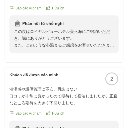
また、キッズスペースや夏休み期間限定の縁日イベント
が、とても素敵なお部屋でした。綺麗だし広くてとっても落
をお子様にお楽しみいただけたことに加え、ファミリー
Báo cáo vi phạm
Hữu ích
ち着くお部屋でした。
フリーバーのソフトドリンクやポップコーン、夕方から
ホテル自体は設備は公営のような懐かしさがありますが、と
ご提供しているアルコールサービスにもご満足いただけ
Phản hồi từ chỗ nghỉ
ても綺麗にしてあり、フリードリンクやポップコーンにお
たようで、スタッフ一同大変嬉しく思っております。
この度はロイヤルビューホテル美ら海にご宿泊いただ
酒、子供の遊ぶところや夜は縁日など、とにかく素晴らしか
き、誠にありがとうございます。
ったです。
建物や設備につきましてはご不便をお掛けする点もござ
また、このような心温まるご感想をお寄せいただきまし
朝食も沖縄メニューもあったり、夜ブュッフェはお酒もフリ
いますが、そのような中でもサービス面を評価していた
たこと、心より御礼申し上げます。
ーでお肉も美味しく、とってもお得だと思いました。
だき、誠にありがとうございます。
スタッフさんもフレンドリーで、花火もできるしプールや卓
卓球やダーツ、フリスビーなどのフリーアクティビティ
ファミリールームで快適にお過ごしいただき、「ホテル
球などもできて、ホテルだけで時間が足りなくなるくらいで
もご用意しておりますので、ご滞在中のひとときをお楽
だけで時間が足りない」とのお言葉まで頂戴し、大変嬉
した。
Khách đã được xác minh
しみいただければ幸いです。
2
しく拝見いたしました。
夏休みでこの内容でお値段もかなりリーズナブル。正直この
まま知られずにいたいくらいの良さでした(笑)
清潔感や設備管理に不安、再訪はない
また、期間限定で営業しております「もとぶ牛」をメイ
お部屋をはじめ、ファミリーフリーバーのポップコー
また沖縄に行く時は利用したいです!
口コミが非常に良かったので期待して宿泊しましたが、正直
ンとしたディナーも大変ご好評をいただいておりますの
ン、お子様向けの遊び場や縁日、朝食やディナービュッ
クチコミの詳細はこちらから
なところ期待を大きく下回りました。
で、次回お越しの際にはぜひこちらもお楽しみください
フェなど、ご家族皆様でお楽しみいただけたご様子を伺
https://review.travel.rakuten.co.jp/hotel/voice/15062?
ませ。
い、スタッフ一同大変励みになっております。
Báo cáo vi phạm
Hữu ích
reviewId=33123478365046
建物が古いこと自体は理解して予約しています。しかし、問
題なのは古さではなく管理状態です。入室時には窓に手垢が
またお会いできます日を、スタッフ一同心よりお待ちし
また、プールや卓球、ダーツ、フリスビーなどのフリー