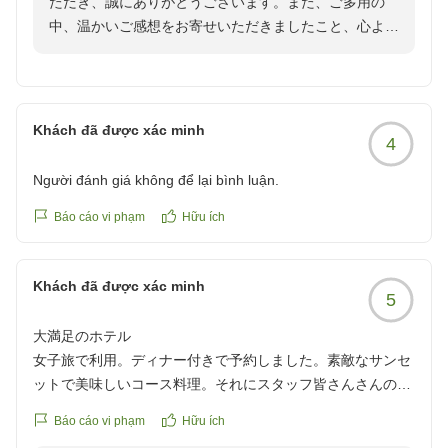
ただき、誠にありがとうございます。また、ご多用の
中、温かいご感想をお寄せいただきましたこと、心より
御礼申し上げます。
「何をとっても最高のホテルでした」とのお言葉を頂戴
し、スタッフ一同大変嬉しく拝読いたしました。また、
Khách đã được xác minh
4
コストパフォーマンスにつきましてもご満足いただけた
とのこと、光栄に存じます。
Người đánh giá không để lại bình luận.
当ホテルでは、全室59.7以上のゆとりある客室や全室オ
Báo cáo vi phạm
Hữu ích
ーシャンビューの景観、沖縄県産の食材を使用した朝
食、そしてお客様に寄り添ったおもてなしを通して、価
Khách đã được xác minh
格以上の価値を感じていただけるご滞在を目指しており
5
ます。そのような中で、この上ないお言葉を頂戴できま
大満足のホテル
したことは、私どもにとって大きな励みでございます。
女子旅で利用。ディナー付きで予約しました。素敵なサンセ
ットで美味しいコース料理。それにスタッフ皆さんさんの対
「またぜひ行きたい」とのお言葉にお応えできるよう、
応が神。最高の食事を提供頂き大満足。
これからも快適な空間と心のこもったサービスのご提供
Báo cáo vi phạm
Hữu ích
に努めてまいります。