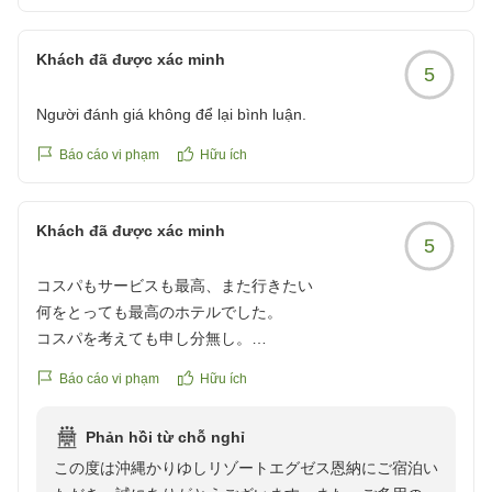
「また利用したい」とのお言葉を励みに、次回お越しの
Khách đã được xác minh
際もよりご満足いただけるご滞在をご提供できますよ
5
う、スタッフ一同心よりおもてなしさせていただきま
Người đánh giá không để lại bình luận.
す。またのお帰りを心よりお待ち申し上げております。
Báo cáo vi phạm
Hữu ích
Khách đã được xác minh
5
コスパもサービスも最高、また行きたい
何をとっても最高のホテルでした。
コスパを考えても申し分無し。
またぜひ行きたいです。
Báo cáo vi phạm
Hữu ích
クチコミの詳細はこちらから
https://review.travel.rakuten.co.jp/hotel/voice/70318?
Phản hồi từ chỗ nghỉ
reviewId=33123478230875
この度は沖縄かりゆしリゾートエグゼス恩納にご宿泊い