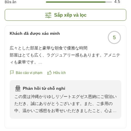
4.5
Bữa ăn
Sắp xếp và lọc
Khách đã được xác minh
5
広々とした部屋と豪華な朝食で優雅な時間
部屋はとても広く、ラグジュアリー感もあります。アメニテ
ィも豪華です。
朝食バイキングも美味しく、夜は隣の提携ホテルのディナー
Báo cáo vi phạm
Hữu ích
ブッフェを利用しましたが、価格と比べてもとても満足のい
く内容です。とても優雅な時間を過ごせました。
Phản hồi từ chỗ nghỉ
また利用したいです。
この度は沖縄かりゆしリゾートエグゼス恩納にご宿泊い
クチコミの詳細はこちらから
ただき、誠にありがとうございます。また、ご多用の
https://review.travel.rakuten.co.jp/hotel/voice/70318?
中、温かいご感想をお寄せいただきましたこと、心より
reviewId=33123478319464
御礼申し上げます。