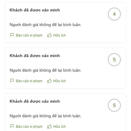
お部屋の広さやラグジュアリーな雰囲気、アメニティに
ご満足いただけたとのこと、大変嬉しく拝読いたしまし
Khách đã được xác minh
4
た。当ホテルは全室59.7以上のゆとりある空間をご用意
しており、日常を離れた優雅な時間をお過ごしいただけ
Người đánh giá không để lại bình luận.
るよう努めております。
Báo cáo vi phạm
Hữu ích
また、朝食バイキングにつきましてもお褒めのお言葉を
頂戴し、誠にありがとうございます。沖縄県産の食材を
Khách đã được xác minh
取り入れたお料理や多彩なメニューをご用意しておりま
5
すので、お楽しみいただけたご様子を大変嬉しく存じま
Người đánh giá không để lại bình luận.
す。さらに、姉妹ホテルのディナーブッフェもご利用い
ただき、ご満足いただけたとのこと、何よりでございま
Báo cáo vi phạm
Hữu ích
す。
「とても優雅な時間を過ごせました」とのお言葉は、私
Khách đã được xác minh
5
どもにとりまして何よりの励みでございます。今後も快
適な客室やお食事、そして心のこもったおもてなしを通
Người đánh giá không để lại bình luận.
じて、皆様に特別なひとときをご提供できるよう努めて
まいります。
Báo cáo vi phạm
Hữu ích