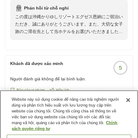
お部屋も女子旅にピッタリな洗面台2台付き。マッサージチ
Phản hồi từ chỗ nghỉ
ェアまで完備。
また沖縄へお越しの際には、ぜひ当ホテルでゆったりと
この度は沖縄かりゆしリゾートエグゼス恩納にご宿泊い
したひとときをお過ごしくださいませ。スタッフ一同、
ただき、誠にありがとうございます。また、大切な女子
駐車場もバレーパーキングサービスで完璧でした。
再びお迎えできます日を心よりお待ち申し上げておりま
旅のご滞在先として当ホテルをお選びいただきましたこ
す。
と、心より御礼申し上げます。
また絶対に沖縄旅行際には利用したいホテルです。
他の画像やクチコミの詳細はこちらから
「大満足のホテル」とのお言葉を頂戴し、スタッフ一同
https://review.travel.rakuten.co.jp/hotel/voice/70318?
大変嬉しく拝読いたしました。ディナーでは美しいサン
reviewId=33123478174756
Khách đã được xác minh
5
セットとともにコース料理をお楽しみいただき、さらに
スタッフの対応につきましても温かいお褒めのお言葉を
Người đánh giá không để lại bình luận.
いただけましたことを光栄に存じます。お客様に特別な
ひとときをお過ごしいただけるよう努めておりますの
Báo cáo vi phạm
Hữu ích
で、このようなお言葉は何よりの励みでございます。
Website này sử dụng cookie để nâng cao trải nghiệm người
dùng và phân tích hiệu suất với lưu lượng truy cập trên
website của chúng tôi. Chúng tôi cũng chia sẻ thông tin về
Khách đã được xác minh
また、お部屋につきましてもご満足いただけたようで何
5
việc bạn sử dụng website của chúng tôi với các đối tác
よりでございます。当ホテルの客室は全室59.7以上の広
mạng xã hội, quảng cáo và phân tích của chúng tôi.
Chính
Người đánh giá không để lại bình luận.
さを備えており、ゆったりとした空間の中で快適にお過
sách quyền riêng tư
ごしいただけるよう設計しております。洗面台やマッサ