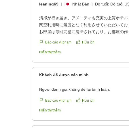
leaning69
|
Nhật Bản
|
Độ tuổi:
Độ tuổi U
清掃が行き届き、アメニティも充実の上質ホテル
関空利用時に幾度となく利用させていただいてお
お部屋は毎回完璧に清掃されており、お部屋の作
性にはありがたい。
Báo cáo vi phạm
Hữu ích
備えつけのシャンプー類はポーラ化粧品を使われ
ことなく潤い香りも最高です。
Hiển thị thêm
廊下ですれ違うハウスキーピングの方もベテラン
テルのクオリティの高さには妙に納得が行きまし
以上のホテルだと思います
Khách đã được xác minh
クチコミの詳細はこちらから
https://review.travel.rakuten.co.jp/hotel/voice/187
Người đánh giá không để lại bình luận.
reviewId=33123478438531
Báo cáo vi phạm
Hữu ích
Hiển thị thêm