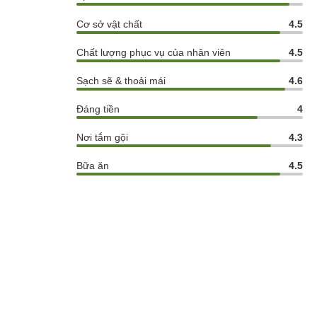
Cơ sở vật chất
4.5
Chất lượng phục vụ của nhân viên
4.5
Sạch sẽ & thoải mái
4.6
Đáng tiền
4
Nơi tắm gội
4.3
Bữa ăn
4.5