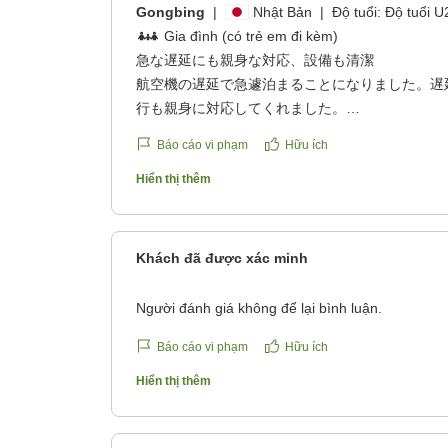
Gongbing
|
Nhật Bản
|
Độ tuổi:
Độ tuổi U
Gia đình (có trẻ em đi kèm)
急な遅延にも親身な対応、設備も清潔
航空機の遅延で急遽泊まることになりました。遅
行も親身に対応してくれました。
設備のデザインが一世代前の感じはしますが、丁
Báo cáo vi phạm
Hữu ích
も綺麗なホテルでした。
クチコミの詳細はこちらから
Hiển thị thêm
https://review.travel.rakuten.co.jp/hotel/voice/187
reviewId=33123478522969
Khách đã được xác minh
Người đánh giá không để lại bình luận.
Báo cáo vi phạm
Hữu ích
Hiển thị thêm