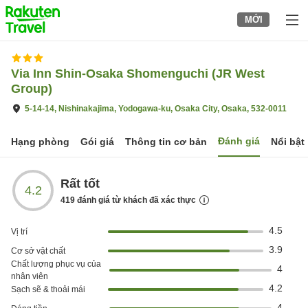
to
MỚI
top
page
Via Inn Shin-Osaka Shomenguchi (JR West
Group)
5-14-14, Nishinakajima, Yodogawa-ku, Osaka City, Osaka, 532-0011
Đánh giá
Hạng phòng
Gói giá
Thông tin cơ bản
Nổi bật
Rất tốt
4.2
419
đánh giá từ khách đã xác thực
4.5
Vị trí
3.9
Cơ sở vật chất
Chất lượng phục vụ của
4
nhân viên
4.2
Sạch sẽ & thoải mái
4