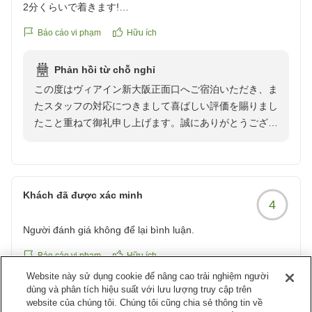
2分くらいで着きます!
また利用したいですが、人気のようで10月も探しましたが空
Báo cáo vi phạm
Hữu ích
いていませんでした。おすすめです
クチコミの詳細はこちらから
Phản hồi từ chỗ nghỉ
https://review.travel.rakuten.co.jp/hotel/voice/166284?
この度はヴィアイン新大阪正面口へご宿泊いただき、ま
reviewId=33123478008086
たスタッフの対応につきまして喜ばしい評価を賜りまし
たこと重ねて御礼申し上げます。誠にありがとうござい
ます。
少しでも多くのお客様に泊まって良かったと思っていた
だくことができるように、スタッフ一同今後も精進して
参ります。
Khách đã được xác minh
4
ネット予約状況は日々空室が変わることもございますの
Người đánh giá không để lại bình luận.
で、もしもご希望のご日程に空きが出ていましたら、再
度わたくしどものホテルへご宿泊賜りますれば幸いでご
Báo cáo vi phạm
Hữu ích
ざいます。
Website này sử dụng cookie để nâng cao trải nghiệm người
dùng và phân tích hiệu suất với lưu lượng truy cập trên
website của chúng tôi. Chúng tôi cũng chia sẻ thông tin về
Khách đã được xác minh
お客様のまたのご来館スタッフ一同心よりお待ち申し上