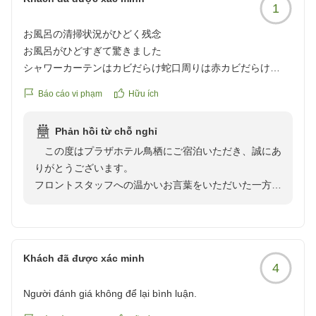
1
お風呂の清掃状況がひどく残念
お風呂がひどすぎて驚きました
シャワーカーテンはカビだらけ蛇口周りは赤カビだらけ
フロントの方の感じが良かっただけに残念
Báo cáo vi phạm
Hữu ích
クチコミの詳細はこちらから
https://review.travel.rakuten.co.jp/hotel/voice/16456?
Phản hồi từ chỗ nghỉ
reviewId=33123478223241
この度はプラザホテル鳥栖にご宿泊いただき、誠にあ
りがとうございます。
フロントスタッフへの温かいお言葉をいただいた一方
で、客室バスルームの清掃不備により、大変ご不快な思
いをさせてしまいましたことを深くお詫び申し上げま
す。
浴室のカビ対策につきましては定期的に特別清掃を行っ
Khách đã được xác minh
4
ておりますが、現状追いついておらず、段階的にフロア
ーごとにおこなっております。ご指摘はすぐに共有し、
Người đánh giá không để lại bình luận.
ご滞在いただいたお部屋のカビ除去を実施いたしまし