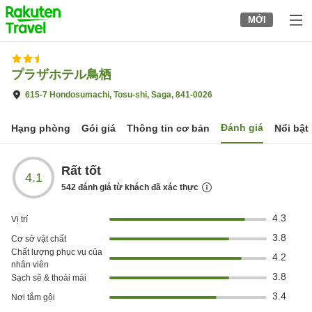
to
MỚI
top
page
プラザホテル鳥栖
615-7 Hondosumachi, Tosu-shi, Saga, 841-0026
Đánh giá
Hạng phòng
Gói giá
Thông tin cơ bản
Nổi bật
Rất tốt
4.1
542
đánh giá từ khách đã xác thực
4.3
Vị trí
3.8
Cơ sở vật chất
Chất lượng phục vụ của
4.2
nhân viên
3.8
Sạch sẽ & thoải mái
3.4
Nơi tắm gội