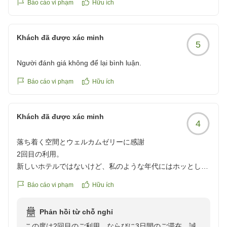
た。
Báo cáo vi phạm
Hữu ích
次回お客様がお越しの際には、心から快適にお過ごしい
ただける客室をご用意してお迎えしたいと考えておりま
Khách đã được xác minh
す。
5
ホテルの為になる貴重なご意見をいただき、誠にありが
Người đánh giá không để lại bình luận.
とうございました。
お客様のまたのご利用をスタッフ一同心よりお待ちして
Báo cáo vi phạm
Hữu ích
おります。
フロント 吉平
Khách đã được xác minh
4
落ち着く空間とウェルカムゼリーに感謝
2回目の利用。
新しいホテルではないけど、私のような年代にはホッとしま
す。喫煙可の部屋にて喫煙もできました。
Báo cáo vi phạm
Hữu ích
3泊お世話になりました。
冷蔵庫の中のウェルカムゼリー、暑かったので良かったで
Phản hồi từ chỗ nghỉ
す。
この度は2回目のご利用、ならびに3日間のご滞在、誠