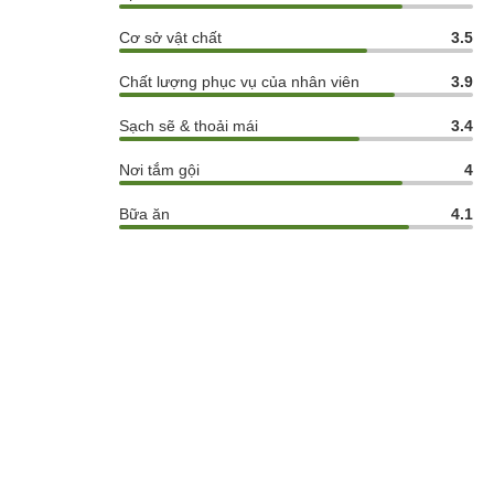
Cơ sở vật chất
3.5
Chất lượng phục vụ của nhân viên
3.9
Sạch sẽ & thoải mái
3.4
Nơi tắm gội
4
Bữa ăn
4.1