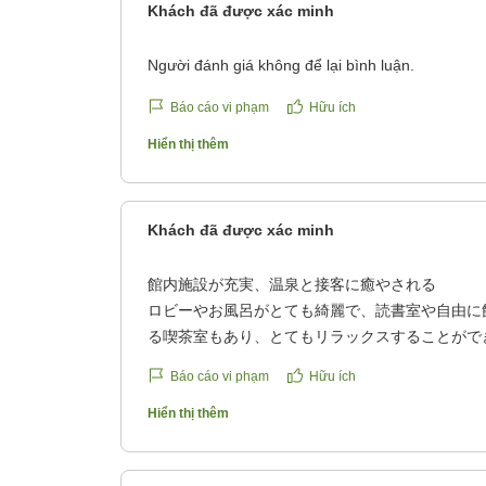
Khách đã được xác minh
Người đánh giá không để lại bình luận.
Báo cáo vi phạm
Hữu ích
Hiển thị thêm
Khách đã được xác minh
館内施設が充実、温泉と接客に癒やされる
ロビーやお風呂がとても綺麗で、読書室や自由に
る喫茶室もあり、とてもリラックスすることがで
ど良い湯加減で、部屋は和室の落ち着いた雰囲気
Báo cáo vi phạm
Hữu ích
宿の方がみなさん優しくていい方たちでした。
クチコミの詳細はこちらから
Hiển thị thêm
https://review.travel.rakuten.co.jp/hotel/voice/29
reviewId=33123478293289