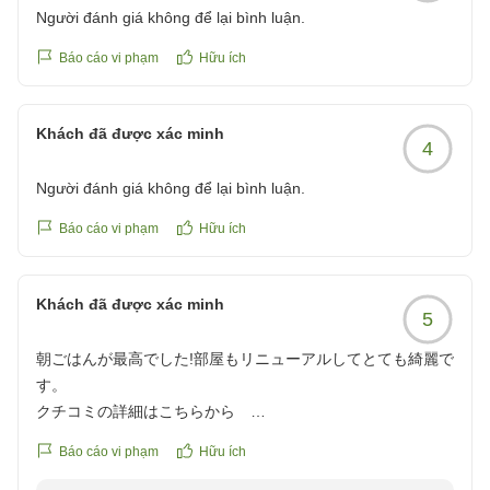
Người đánh giá không để lại bình luận.
Báo cáo vi phạm
Hữu ích
Khách đã được xác minh
4
Người đánh giá không để lại bình luận.
Báo cáo vi phạm
Hữu ích
Khách đã được xác minh
5
朝ごはんが最高でした!部屋もリニューアルしてとても綺麗で
す。
クチコミの詳細はこちらから
https://review.travel.rakuten.co.jp/hotel/voice/2920?
Báo cáo vi phạm
Hữu ích
reviewId=33123478142489