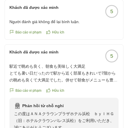
Khách đã được xác minh
5
Người đánh giá không để lại bình luận.
Báo cáo vi phạm
Hữu ích
Khách đã được xác minh
5
駅近で眺めも良く、朝食も美味しく大満足
とても暑い日だったので駅から近く部屋もきれいで7階から
の眺めも良くて大満足でした。併せて朝食がメニューも豊富
で美味しくいただきました。ぜひまた泊まりたいと思いまし
Báo cáo vi phạm
Hữu ích
た。
クチコミの詳細はこちらから
Phản hồi từ chỗ nghỉ
https://review.travel.rakuten.co.jp/hotel/voice/2920?
この度はＡＮＡクラウンプラザホテル浜松 ｂｙＩＨＧ
reviewId=33123478198665
（旧：ホテルクラウンパレス浜松）をご利用いただき、
誠にありがとうございます。