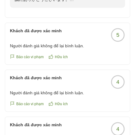
暑い中でのご滞在でしたが、駅からのアクセスや客室か
らの眺望、そして朝食にご満足いただけたご様子を伺
い、大変嬉しく存じます。当ホテルの朝食は、多くのお
Khách đã được xác minh
5
客様からご好評をいただいております。
Người đánh giá không để lại bình luận.
駅北口・バスターミナルから地下道直結で徒歩３分の立
地ですので、天候を気にせずお越しいただける点も当ホ
Báo cáo vi phạm
Hữu ích
テルの強みでございます。
Khách đã được xác minh
お客様の「また泊まりたい」というお言葉は、私どもに
4
とって何よりの励みとなります。次回お越しの際にも、
Người đánh giá không để lại bình luận.
より快適なご滞在を提供できるようサービスの向上に努
めてまいります。
Báo cáo vi phạm
Hữu ích
またのお越しを心よりお待ちしております。
Khách đã được xác minh
4
フロントスタッフ一同