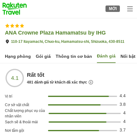
to
MỚI
top
page
ANA Crowne Plaza Hamamatsu by IHG
110-17 Itayamachi, Chuo-ku, Hamamatsu-shi, Shizuoka, 430-8511
Đánh giá
Hạng phòng
Gói giá
Thông tin cơ bản
Nổi bật
Rất tốt
4.1
481
đánh giá từ khách đã xác thực
4.4
Vị trí
3.8
Cơ sở vật chất
Chất lượng phục vụ của
4
nhân viên
4
Sạch sẽ & thoải mái
3.7
Nơi tắm gội