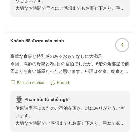
うございます。
があれば良いなと思いました。
大切なお時間で早々にご感想までもお寄せ下さり、重ね
クチコミの詳細はこちらから
て御礼申し上げます。
https://review.travel.rakuten.co.jp/hotel/voice/72080?
reviewId=33123478156393
当館自慢の源泉かけ流しの温泉は、大変成分の濃いナト
リウム泉でございます。
Khách đã được xác minh
4
保温効果にも優れ、多くの効能がございます。大浴場、
貸切風呂と湯巡りをご満喫いただく事が叶い、大変嬉し
豪華な食事と特別感のあるおもてなしに大満足
く存じます。
今回、高齢の母親と2回目の宿泊でしたが、6階の角部屋で前
回よりも良い部屋だったと思います。料理は夕食、朝食とも
季節の創作会席のご夕食、新鮮な旬の味覚をご賞味いた
に豪華で美味しく、夕食の献立には名前まで書いてあり、と
だけましたでしょうか。
Báo cáo vi phạm
Hữu ích
ても特別感があり、満足しました。また、泊まりたいです。
酒類も豊富に取り揃え、料理とのマリアージュをお楽し
クチコミの詳細はこちらから
みいただいております。
Phản hồi từ chỗ nghỉ
https://review.travel.rakuten.co.jp/hotel/voice/72080?
伊東遊季亭にまたのご宿泊を頂き、誠にありがとうござ
reviewId=33123478146933
また、3階お手洗いの扉の件ではご不自由をおかけして
います。
申し訳ございませんでした。
大切なお時間でご感想までもお寄せ下さり、重ねて御礼
早速只今確認を致し、ちょうど、明日から2日間設けた
申し上げます。
休館日に補修を致します。