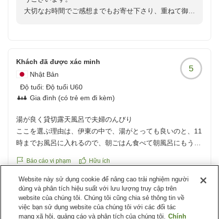
わった後わざわざエレベーター前まで来て見送って下さいま
大切なお時間でご感想までもお寄せ下さり、重ねて御礼
した。
申し上げます。
気持ちの良い接遇だと思います。
ゆったりとしたご滞在をご満喫頂けましたでしょうか。
残念だったのは貸し切り風呂に蜘蛛の巣があって、私は背が
低いので引っ掛かりませんでしたが背が高い方は引っ掛かっ
Khách đã được xác minh
5
「気持ちよくお過ごしいただけた」との大変ありがたい
てしまうかもしれません。
Nhật Bản
お言葉に感謝を申し上げます。
チェックインからチェックアウトまで本当に気持ち良く過ご
Độ tuổi:
Độ tuổi U60
させていただきました。
Gia đình (có trẻ em đi kèm)
しかしながら、貸切風呂の蜘蛛の巣の件では大変申し訳
また行かせていただきたいと思います。
ございませんでした。
お世話になりました。
湯が良く貸切露天風呂で夫婦のんびり
日々確認を致し、入念に清掃を行ってまいります。
クチコミの詳細はこちらから
ここを選ぶ理由は、伊東の中で、湯がとっても良いのと、11
https://review.travel.rakuten.co.jp/hotel/voice/72080?
時までお風呂に入れるので、朝ごはん食べて朝風呂にもう一
再訪いただけることを楽しみに、いっそう寛ぎ深い宿作
reviewId=33123478136408
風呂浴びちゃおうかなあ、ができる。
Báo cáo vi phạm
Hữu ích
りに精進致します。
お土産も厳選されている
おすすめは、ぐり茶と、一口サイズの菓子、あいぞめ、割引
Website này sử dụng cookie để nâng cao trải nghiệm người
またのお越しをスタッフ一同心よりお待ち申し上げてお
Phản hồi từ chỗ nghỉ
dùng và phân tích hiệu suất với lưu lượng truy cập trên
券貰った。
website của chúng tôi. Chúng tôi cũng chia sẻ thông tin về
この度は伊東遊季亭にご宿泊を頂き、誠にありがとうご
送迎は、駅で降りてタクシー乗って遊季亭を告げれば数分で
việc bạn sử dụng website của chúng tôi với các đối tác
ざいます。
到着、また行こうって、帰りの途に着き、時間をみていけ
mạng xã hội, quảng cáo và phân tích của chúng tôi.
Chính