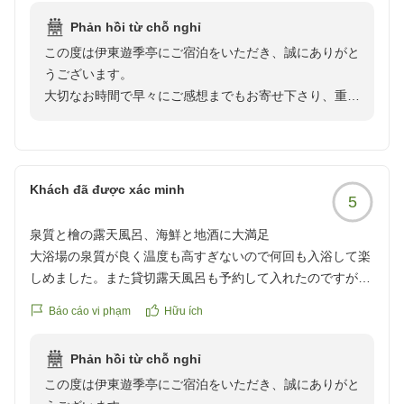
https://review.travel.rakuten.co.jp/hotel/voice/72080?
Phản hồi từ chỗ nghỉ
reviewId=33123478180593
この度は伊東遊季亭にご宿泊をいただき、誠にありがと
うございます。
大切なお時間で早々にご感想までもお寄せ下さり、重ね
てお礼申し上げます。
温泉、お食事をお楽しみいただき、日頃のお疲れを癒し
ていただけましたでしょうか。
Khách đã được xác minh
5
有難いお言葉を励みにますます精進致します。
泉質と檜の露天風呂、海鮮と地酒に大満足
またのお越しをスタッフ一同心よりお待ち申し上げてお
大浴場の泉質が良く温度も高すぎないので何回も入浴して楽
ります。
しめました。また貸切露天風呂も予約して入れたのですが檜
の香りが良くとても癒されました。
Báo cáo vi phạm
Hữu ích
食事は場所柄海鮮が多くあり期待通りの内容でした。日本酒
は地酒が多く揃えてあるのですがどれも美味しかったです。
Phản hồi từ chỗ nghỉ
一点だけ気になりましたが廊下にあるトイレのドアの立て付
この度は伊東遊季亭にご宿泊をいただき、誠にありがと
けがあまり良くなく開閉に難儀したので取っ手のようなもの