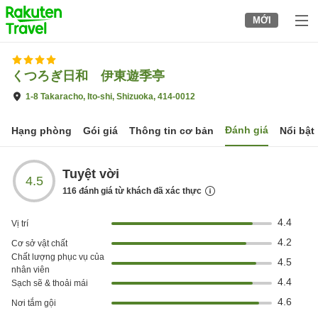
to
MỚI
top
page
くつろぎ日和 伊東遊季亭
1-8 Takaracho, Ito-shi, Shizuoka, 414-0012
Đánh giá
Hạng phòng
Gói giá
Thông tin cơ bản
Nổi bật
Tuyệt vời
4.5
116
đánh giá từ khách đã xác thực
4.4
Vị trí
4.2
Cơ sở vật chất
Chất lượng phục vụ của
4.5
nhân viên
4.4
Sạch sẽ & thoải mái
4.6
Nơi tắm gội