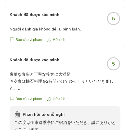
ご意見をありがとうございます。
季節の創作料理のご夕食では、旬の味覚を存分にご満喫
頂いております。
Khách đã được xác minh
皆様のお言葉を反映させて頂き、よりいっそう快適な宿
5
ご朝食では、美味しいお米をお召し上がり頂くための、
を目指して参ります。
上質な和のおかずを取り揃えております。
Người đánh giá không để lại bình luận.
またのお越しをスタッフ一同心よりお待ち申し上げてお
共にお楽しみいただけましたでしょうか。
Báo cáo vi phạm
Hữu ích
ご満足いただけたとの有難いお言葉を励みに、いっそう
精進いたします。
Khách đã được xác minh
5
またのお越しをスタッフ一同心よりお待ち申し上げてお
豪華な食事と丁寧な接客に大満足
ります。
お夕食は懐石料理を2時間かけてゆっくりといただきまし
た。
朝食も朝からとても豪華なお食事をいただき、とても満足さ
Báo cáo vi phạm
Hữu ích
せてもらいました。
お部屋もゆったりとして、作衣やパジャマ浴衣と選べて温泉
Phản hồi từ chỗ nghỉ
で汗をかいても新しい物を部屋着で着れて嬉しかったです。
この度は伊東遊季亭にご宿泊をいただき、誠にありがと
スタッフの方々の対応も笑顔で対応して下さり、お食事が終
うございます。