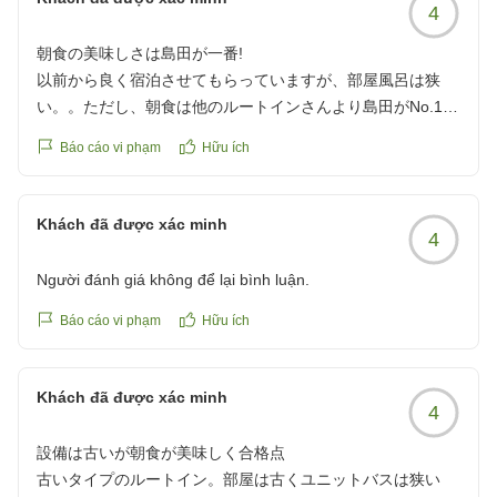
4
朝食の美味しさは島田が一番!
以前から良く宿泊させてもらっていますが、部屋風呂は狭
い。。ただし、朝食は他のルートインさんより島田がNo.1で
あると思っています! いつも大変美味しく食させて頂いてお
Báo cáo vi phạm
Hữu ích
ります。今後もお世話になると思いますが、美味しい朝食を
楽しみにしております!!
クチコミの詳細はこちらから
Khách đã được xác minh
4
https://review.travel.rakuten.co.jp/hotel/voice/11257?
reviewId=33123478215767
Người đánh giá không để lại bình luận.
Báo cáo vi phạm
Hữu ích
Khách đã được xác minh
4
設備は古いが朝食が美味しく合格点
古いタイプのルートイン。部屋は古くユニットバスは狭い