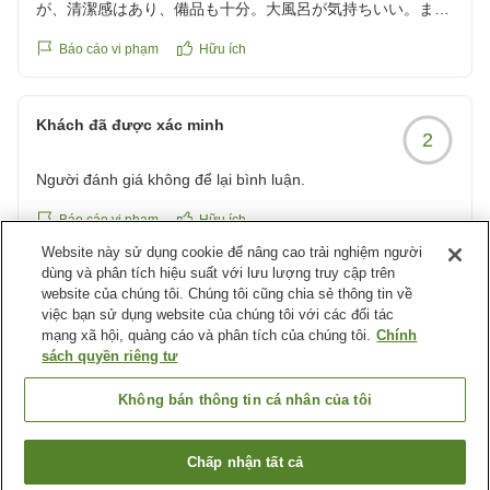
が、清潔感はあり、備品も十分。大風呂が気持ちいい。また
朝食がメニューが多く意外に美味しかった。コーヒー及び冷
Báo cáo vi phạm
Hữu ích
茶無料サービスが嬉しい。コスパも含め全体的には合格点だ
が、設備の古さは否めない。
クチコミの詳細はこちらから
Khách đã được xác minh
2
https://review.travel.rakuten.co.jp/hotel/voice/11257?
reviewId=33123478188706
Người đánh giá không để lại bình luận.
Báo cáo vi phạm
Hữu ích
Website này sử dụng cookie để nâng cao trải nghiệm người
dùng và phân tích hiệu suất với lưu lượng truy cập trên
website của chúng tôi. Chúng tôi cũng chia sẻ thông tin về
Khách đã được xác minh
2
việc bạn sử dụng website của chúng tôi với các đối tác
mạng xã hội, quảng cáo và phân tích của chúng tôi.
Chính
Người đánh giá không để lại bình luận.
sách quyền riêng tư
Báo cáo vi phạm
Hữu ích
Không bán thông tin cá nhân của tôi
Xem thêm các kết quả khác
Chấp nhận tất cả