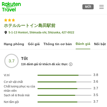
to
MỚI
top
page
ホテルルートイン島田駅前
5-1-13 Hontori, Shimada-shi, Shizuoka, 427-0022
Đánh giá
Hạng phòng
Gói giá
Thông tin cơ bản
Nổi bật
Tốt
3.7
116
đánh giá từ khách đã xác thực
3.8
Vị trí
3.6
Cơ sở vật chất
Chất lượng phục vụ của
3.7
nhân viên
3.5
Sạch sẽ & thoải mái
3.7
Nơi tắm gội