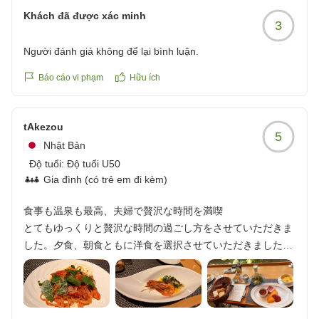
は、ご不便をおかけし申し訳ございませんでした。
する方にはもの足りないかもしれませんが、私たちにはちょ
Khách đã được xác minh
3
次回は、是非ご予約時にご相談いただけますと幸いで
うどいい落ち着いた雰囲気のホテルです。
す。
先客が多かったためか、朝食を7時に指定できなかったのは
Người đánh giá không để lại bình luận.
大変残念ですが(当日の予定を組みなおすことに...)、それを
またのお越しを心よりお待ちしております。
Báo cáo vi phạm
Hữu ích
差し引いてもは5つです。満足しています。
次回は、(可能であれば)予約時に朝食の時間も指定しておき
森の風那須 副支配人 格矢 征幸
たいと思います。
tAkezou
他の画像やクチコミの詳細はこちらから
5
Nhật Bản
https://review.travel.rakuten.co.jp/hotel/voice/167733?
Độ tuổi:
Độ tuổi U50
reviewId=33123478205378
Gia đình (có trẻ em đi kèm)
食事も温泉も最高、夫婦で贅沢な時間を満喫
とてもゆっくりと贅沢な時間の過ごし方をさせていただきま
した。夕食、朝食ともに洋食を選択させていただきました
が、味、タイミング、構成含めて50代夫婦にはぴったりで、
大変美味しく頂きました。
また、最上階のお風呂はとても清潔で種類も豊富で楽しめま
した。また...肌が20歳若返るほどの肌触り。