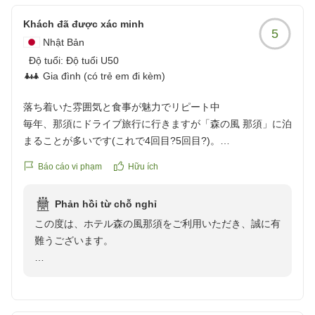
す。
またのお越しを心よりお待ちしております。
Khách đã được xác minh
5
森の風那須 副支配人 格矢 征幸
Nhật Bản
Độ tuổi:
Độ tuổi U50
Gia đình (có trẻ em đi kèm)
落ち着いた雰囲気と食事が魅力でリピート中
毎年、那須にドライブ旅行に行きますが「森の風 那須」に泊
まることが多いです(これで4回目?5回目?)。
理由はいくつかありますが...(あくまで50代夫婦の感想です
Báo cáo vi phạm
Hữu ích
が...)
・わりと新しいホテルのため全体的にきれい(私たちが宿泊
Phản hồi từ chỗ nghỉ
先を選択する重要な要素)
この度は、ホテル森の風那須をご利用いただき、誠に有
・夕朝食共に料理がおいしい、ちょうどいいボリューム(パ
難うございます。
ートナーは夕食のイタリアンがとても気に入ってます)
・過剰なサービス、足りないサービスがない(足す必要も、
当館の落ち着いた雰囲気やイタリアンの夕食、展望風呂
引く必要もない、バランスの取れたサービス)
からの眺望にご満足いただけ
・最上階の展望風呂からの眺めが最高に素敵
大変嬉しく存じます。朝食時間のご指定につきまして
子どものいる家族や、あれもこれも...というサービスを期待