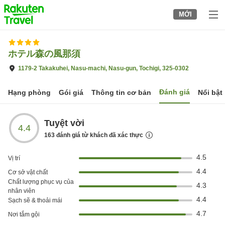
to
MỚI
top
page
ホテル森の風那須
1179-2 Takakuhei, Nasu-machi, Nasu-gun, Tochigi, 325-0302
Đánh giá
Hạng phòng
Gói giá
Thông tin cơ bản
Nổi bật
Tuyệt vời
4.4
163
đánh giá từ khách đã xác thực
4.5
Vị trí
4.4
Cơ sở vật chất
Chất lượng phục vụ của
4.3
nhân viên
4.4
Sạch sẽ & thoải mái
4.7
Nơi tắm gội