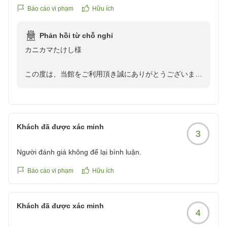
少しの不満も全くなく、大満足でした!スタッフの皆様、あり
Báo cáo vi phạm
Hữu ích
がとうございました!
Phản hồi từ chỗ nghỉ
他の画像やクチコミの詳細はこちらから
カニカマたけし様
https://review.travel.rakuten.co.jp/hotel/voice/167733?
reviewId=33123477993774
この度は、当館をご利用頂き誠にありがとうございまし
た。
最上階の温泉、お料理、身に余るお褒めのお言葉をいた
だき、大変光栄でございます。
「肌が20歳若返るほどの肌触り」との嬉しいお言葉
Khách đã được xác minh
3
は、温泉の品質を維持するスタッフにとっても大きな励
みになります。
Người đánh giá không để lại bình luận.
これからも皆様に非日常の癒しをご提供できるよう、お
もてなしの向上に努めて参ります。
Báo cáo vi phạm
Hữu ích
またのお越しを、スタッフ一同心よりお待ち申し上げて
おります。
Khách đã được xác minh
4