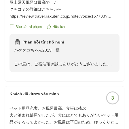
屋上露天風呂は最高でした
クチコミの詳細はこちらから
https://review.travel.rakuten.co.jp/hotel/voice/167733?
reviewId=33123477901443
Báo cáo vi phạm
Hữu ích
Phản hồi từ chỗ nghỉ
ハゲタカちゃん2019 様
この度は、ご宿泊頂き誠にありがとうございました。
屋上露天風呂をご満喫いただけたようで大変嬉しく存じ
ます。
今後も皆様にご満足いただける癒しの空間を提供して参
Khách đã được xác minh
3
ります。
またのご来館を心よりお待ちしております。
ペット用品充実、お風呂最高、食事は残念
犬と泊まれ部屋でしたが、犬にはとてもありがたいペット用
副支配人 格矢
品がそろってよかった。お風呂は平日のため、ゆっくりと入