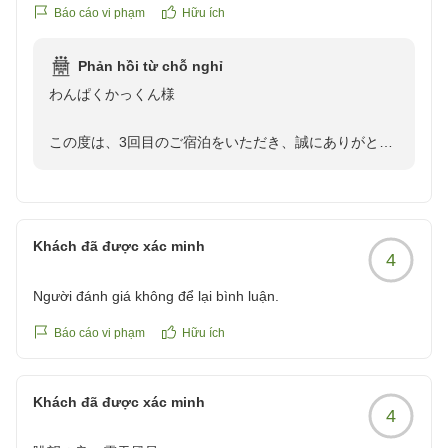
れて最高でした。今回は三回目の利用でしたが、食事は残念
Báo cáo vi phạm
Hữu ích
だったです。
クチコミの詳細はこちらから
Phản hồi từ chỗ nghỉ
https://review.travel.rakuten.co.jp/hotel/voice/167733?
わんぱくかっくん様
reviewId=33123477805150
この度は、3回目のご宿泊をいただき、誠にありがとう
ございます。
ペット用品や温泉にご満足いただけた一方で楽しみにさ
れていたお食事がご期待に沿えず、大変心苦しく思って
Khách đã được xác minh
4
おります。
いただいた貴重なご意見を真摯に受け止め、料理長とも
Người đánh giá không để lại bình luận.
共有
の上、今後の改善に努めて参ります。
Báo cáo vi phạm
Hữu ích
またのお越しをお待ちしております
Khách đã được xác minh
4
副支配人 格矢