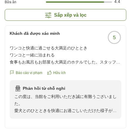
4.4
Bữa ăn
Sắp xếp và lọc
Khách đã được xác minh
5
ワンコと快適に過ごせる大満足のひととき
ワンコと一緒に泊まれる
食事もお風呂もお部屋も大満足のホテルでした。スタッフの
皆さんもとても親切でした。
Báo cáo vi phạm
Hữu ích
クチコミの詳細はこちらから
Phản hồi từ chỗ nghỉ
https://review.travel.rakuten.co.jp/hotel/voice/167733?
この度は、当館をご利用いただき誠に有難うございまし
reviewId=33123478222785
た。
愛犬とのひとときを快適にお過ごしいただけた様子が伺
え、大変嬉しく存じます。
またスタッフの対応へのお褒めの言葉も励みになりま