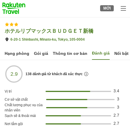
to
MỚI
top
page
ホテルリブマックスＢＵＤＧＥＴ新橋
6-20-1 Shinbashi, Minato-ku, Tokyo, 105-0004
Đánh giá
Hạng phòng
Gói giá
Thông tin cơ bản
Nổi bật
2.9
138
đánh giá từ khách đã xác thực
3.4
Vị trí
3
Cơ sở vật chất
Chất lượng phục vụ của
3
nhân viên
2.7
Sạch sẽ & thoải mái
2.7
Nơi tắm gội