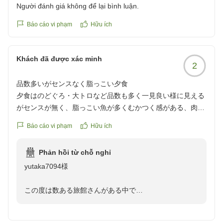
Người đánh giá không để lại bình luận.
Báo cáo vi phạm
Hữu ích
Khách đã được xác minh
2
品数多いがセンスなく脂っこい夕食
夕食はのどぐろ・大トロなど品数も多く一見良い様に見える
がセンスが無く、脂っこい魚が多くむかつく感がある、肉も
薄く味わいが無い、その他冷凍食品と思わせる料理がある。
Báo cáo vi phạm
Hữu ích
この料金ではお粗末。
クチコミの詳細はこちらから
Phản hồi từ chỗ nghỉ
https://review.travel.rakuten.co.jp/hotel/voice/39383?
yutaka7094様
reviewId=33123477977200
この度は数ある旅館さんがある中で
当館にご宿泊いただき誠にありがとうございました。
プラン内容【黒部漁港産の朝どれ地魚チョイス】のノド