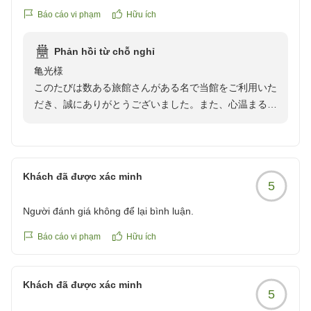
女将さんはじめ、従業員の方々も笑顔で、気軽に声を掛けて
Báo cáo vi phạm
Hữu ích
頂き、良かったです。あと、米どころとあって、白米がとて
も、美味しかってです。
Phản hồi từ chỗ nghỉ
お世話になりました。
亀光様
クチコミの詳細はこちらから
このたびは数ある旅館さんがある名で当館をご利用いた
https://review.travel.rakuten.co.jp/hotel/voice/39383?
だき、誠にありがとうございました。また、心温まるお
reviewId=33123478152228
言葉の数々に感謝と御礼を申し上げます。館内に飾って
おります生花や、おもてなしにつきましてお褒めのお言
葉を頂戴し、大変嬉しく存じます。女将をはじめスタッ
フ一同、お客様に心地よくお過ごしいただけましたこと
Khách đã được xác minh
5
は何よりの励みでございます。また、富山ならではの美
味しいお米も、お食事の楽しみの一つとして味わってい
Người đánh giá không để lại bình luận.
ただけましたことを嬉しく思います。今後も皆様に笑顔
でお過ごしいただける宿屋を目指しより一層努めてまい
Báo cáo vi phạm
Hữu ích
ります。ぜひまた季節を変えて再びお会いできます日を
心よりお待ちしております。このたびも誠にありがとう
Khách đã được xác minh
ございました。
5