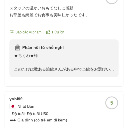
スタッフの温かいおもてなしに感動!
お部屋も綺麗でお食事も美味しかったです。
何より、中居さんから女将さん、従業員の方みんなが明るく
Báo cáo vi phạm
Hữu ích
丁寧でとても素敵なおもてなしをしてもらいました。
機会があればまたぜひ泊まりたいな、と思いました。
Phản hồi từ chỗ nghỉ
クチコミの詳細はこちらから
★ちくわ★様
https://review.travel.rakuten.co.jp/hotel/voice/39383?
reviewId=33123478277758
このたびは数ある旅館さんがある中で当館をお選びいた
だき誠にありがとうございます。心温まるお言葉の数々
をお寄せいただき感謝と御礼を申し上げます。お部屋や
お食事をお気に召していただけたこと、大変嬉しく拝読
いたしました。女将さんをはじめスタッフ一同のおもて
yobi99
5
なしに温かいお言葉をいただき、何よりの励みになりま
Nhật Bản
した。今後もお客様に心地よくお過ごしいただけるよう
Độ tuổi:
Độ tuổi U50
おもてなしに精進して参ります。「またぜひ泊まりた
Gia đình (có trẻ em đi kèm)
い」とのお言葉を胸に、これからもよりご満足いただけ