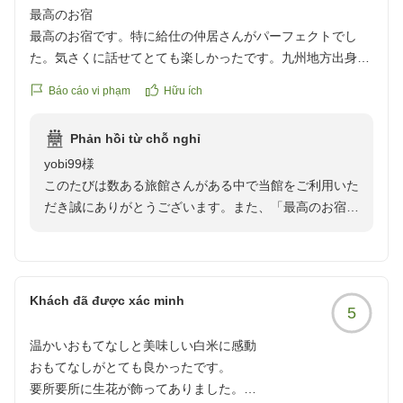
る宿を目指し、次回もお会いできますことを、スタッフ
最高のお宿
一同心よりお待ち申し上げます。このたびは誠にありが
最高のお宿です。特に給仕の仲居さんがパーフェクトでし
とうございました。
た。気さくに話せてとても楽しかったです。九州地方出身の
方で、忙しいのにも関わらず私たちの話を大盛り上げで、と
Báo cáo vi phạm
Hữu ích
っても楽しい時間を過ごせました。
料理も大きな大きな岩カキを堪能しましたし、白エビのきゅ
Phản hồi từ chỗ nghỉ
うり巻きも最高に甘くて美味しかったです。
yobi99様
ぜひ、また利用したい宿です。
このたびは数ある旅館さんがある中で当館をご利用いた
クチコミの詳細はこちらから
だき誠にありがとうございます。また、「最高のお宿」
https://review.travel.rakuten.co.jp/hotel/voice/39383?
とのお言葉を頂戴し、スタッフ一同大変嬉しく拝読いた
reviewId=33123478213245
しました。スタッフへの温かいお言葉に感謝の思いとと
もに、楽しいひとときをお過ごしいただけたことが何よ
りの励みとなりました。また、お料理につきましても、
Khách đã được xác minh
5
岩牡蠣や白海老など、富山ならではの旬の味覚をご堪能
いただけましたことに心から嬉しく感謝申し上げます。
温かいおもてなしと美味しい白米に感動
これからもお客様一人ひとりの心に残るおもてなしをご
おもてなしがとても良かったです。
提供できるよう努めてまいります。次回もお会いできま
要所要所に生花が飾ってありました。
すようにスタッフ一同精進して参ります。このたびも誠