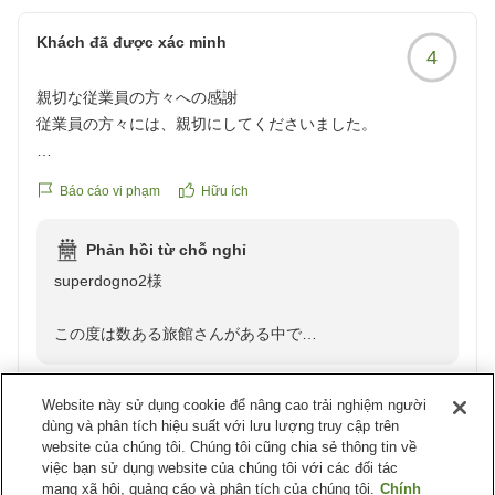
グロをお選び頂きましたが、
ご期待に添えず心よりお詫び申し上げます。
Khách đã được xác minh
4
すぐに調理長含めミーティングを致しました。
お料理の提供内容や献立のバランスなども含め
親切な従業員の方々への感謝
頂戴したご意見に真摯に向き合って参ります。
従業員の方々には、親切にしてくださいました。
冷凍食材は使用しておらず、「富山ならではの新鮮な食
材」を活かし
クチコミの詳細はこちらから
お客様の笑顔を想像しながら誠実にお仕事をさせて頂い
Báo cáo vi phạm
Hữu ích
https://review.travel.rakuten.co.jp/hotel/voice/39383?
ております。
reviewId=33123477966383
反省とともに大きな課題を解決できるように
Phản hồi từ chỗ nghỉ
スタッフ一同で一層精進をし、お食事面でもご満足いた
superdogno2様
だけるよう
取り組んでまいります。
この度は数ある旅館さんがある中で
この度も誠にありがとうございました。
当館サン柳亭をお選びいただき誠にありがとうございま
す。
Website này sử dụng cookie để nâng cao trải nghiệm người
とても温かな言葉に心よりありがたく嬉しく存じます。
dùng và phân tích hiệu suất với lưu lượng truy cập trên
お客様からのお言葉を励みに
website của chúng tôi. Chúng tôi cũng chia sẻ thông tin về
Khách đã được xác minh
4
次回もお会いできますように
việc bạn sử dụng website của chúng tôi với các đối tác
mạng xã hội, quảng cáo và phân tích của chúng tôi.
Chính
スタッフ一同でより心が通うあたたかな空間創りに