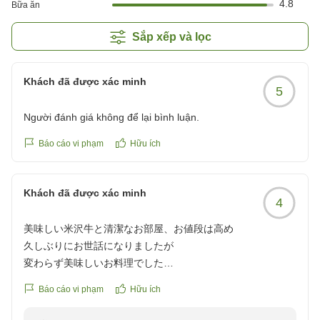
4.8
Bữa ăn
Sắp xếp và lọc
Khách đã được xác minh
5
Người đánh giá không để lại bình luận.
Báo cáo vi phạm
Hữu ích
Khách đã được xác minh
4
美味しい米沢牛と清潔なお部屋、お値段は高め
久しぶりにお世話になりましたが
変わらず美味しいお料理でした
米沢牛最高
Báo cáo vi phạm
Hữu ích
お部屋もお風呂も清潔で言うこと無しのお宿ですね~
ただそのためお値段が...