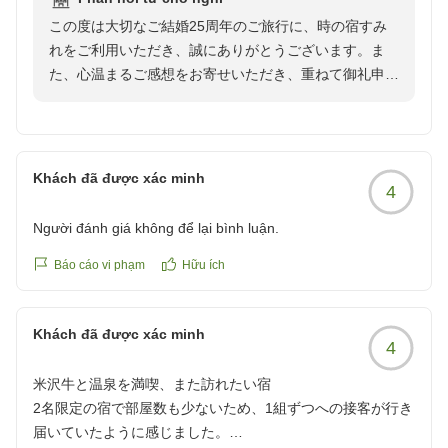
ずっと行ってみたかった夢が叶った幸せな旅でした。
二人だけの静かな時間をご提供できるよう、一組一組の
この度は大切なご結婚25周年のご旅行に、時の宿すみ
クチコミの詳細はこちらから
お客様を大切にお迎えしております。価格以上の価値を
れをご利用いただき、誠にありがとうございます。ま
https://review.travel.rakuten.co.jp/hotel/voice/144958?
感じていただける宿であり続けられるよう、これからも
た、心温まるご感想をお寄せいただき、重ねて御礼申し
reviewId=33123477577353
努めてまいります。
上げます。
ぜひまた季節を変えて、旬の食材と米沢牛の新たな味わ
お部屋からご覧いただく春の景色や鳥のさえずり、時折
いを楽しみにお越しくださいませ。またお会いできます
聞こえる電車の音まで、ゆったりとした時間として感じ
Khách đã được xác minh
4
日を、心よりお待ちしております。
ていただけたご様子に、私どもも嬉しい気持ちで拝読い
たしました。
Người đánh giá không để lại bình luận.
感謝をこめて
お料理につきましても、一皿一皿を楽しんでいただけた
Báo cáo vi phạm
Hữu ích
とのこと、大変光栄でございます。「ずっと行ってみた
かった夢が叶った」とのお言葉、そしてその大切な節目
Khách đã được xác minh
のご旅行のお手伝いができましたことを、心より嬉しく
4
思っております。
米沢牛と温泉を満喫、また訪れたい宿
2名限定の宿で部屋数も少ないため、1組ずつへの接客が行き
これからもお二人にとって穏やかで幸せな時間が続きま
届いていたように感じました。
すよう、お祈り申し上げます。