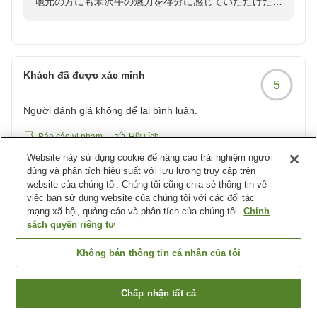
地元の方にも米沢牛の魅力を存分に感じていただけたこ
クチコミの詳細はこちらから
とを大変嬉しく拝読いたしました。
https://review.travel.rakuten.co.jp/hotel/voice/144958?
希少部位を使用した当館お料理をお楽しみいただけまし
reviewId=33123476536395
たことはシェフにとりましても何よりの励みでございま
す。
Khách đã được xác minh
5
また、スタッフや女将へのお言葉まで頂戴し、心より感
謝申し上げます。
Người đánh giá không để lại bình luận.
ぜひまた季節を変えてお越しいただき、違った表情の米
沢牛のお料理、すみれもお楽しみくださいませ。感謝を
Báo cáo vi phạm
Hữu ích
こめて
Website này sử dụng cookie để nâng cao trải nghiệm người
dùng và phân tích hiệu suất với lưu lượng truy cập trên
website của chúng tôi. Chúng tôi cũng chia sẻ thông tin về
Khách đã được xác minh
5
việc bạn sử dụng website của chúng tôi với các đối tác
mạng xã hội, quảng cáo và phân tích của chúng tôi.
Chính
Người đánh giá không để lại bình luận.
sách quyền riêng tư
Báo cáo vi phạm
Hữu ích
Không bán thông tin cá nhân của tôi
Xem thêm các kết quả khác
Chấp nhận tất cả