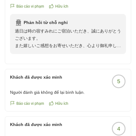
ぜひまた季節を変えてお越しくださいませ。
Báo cáo vi phạm
Hữu ích
夕食の米沢牛の数々のお料理も色々な部位を楽しめて、美味
再びお目にかかれます日を、心よりお待ち申し上げてお
しくて写真を撮り忘れてしまうほどでした。
ります。
Phản hồi từ chỗ nghỉ
朝食もご飯が美味しく、味わって食べられました。
過日は時の宿すみれにご宿泊いただき、誠にありがとう
感謝をこめて
ございます。
お酒好きの家族は、酒蔵内の珍しいワインを頼んで夕食時に
また嬉しいご感想をお寄せいただき、心より御礼申し上
も少しいただきました。
げます。
なかなかお目にかかれないものを見つけることもできるかも
しれません。
ご滞在中は、米沢牛のお料理をはじめ、お酒や温泉とご
ゆっくりお楽しみいただけたご様子を拝見し、わたし共
貸し切り露天風呂は2ヶ所あり無料で入れるので、ゆっくり
Khách đã được xác minh
5
も大変嬉しくなりました。お食事中にお写真を撮り忘れ
と温泉も楽しめました。
てしまうほど…とのお言葉は、調理スタッフにとりまし
宿泊者数が少ないので、時間が被ることもありませんでし
Người đánh giá không để lại bình luận.
ても何よりの喜びでございます。
た。
Báo cáo vi phạm
Hữu ích
また、貸切露天風呂でのひとときなど、お二人様専用・
とても満足した1泊で、また訪れたい宿になりました。
十部屋二十名様限定という、限られた客室数ならではの
クチコミの詳細はこちらから
Khách đã được xác minh
静かな時間を感じていただけましたことを嬉しく思って
https://review.travel.rakuten.co.jp/hotel/voice/144958?
4
おります。
reviewId=33123477314083