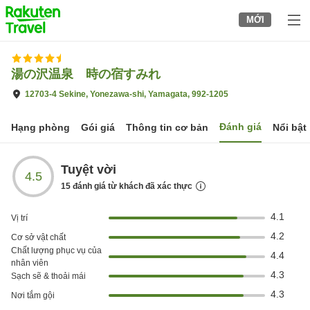
to
MỚI
top
page
湯の沢温泉 時の宿すみれ
12703-4 Sekine, Yonezawa-shi, Yamagata, 992-1205
Đánh giá
Hạng phòng
Gói giá
Thông tin cơ bản
Nổi bật
Tuyệt vời
4.5
15
đánh giá từ khách đã xác thực
4.1
Vị trí
4.2
Cơ sở vật chất
Chất lượng phục vụ của
4.4
nhân viên
4.3
Sạch sẽ & thoải mái
4.3
Nơi tắm gội