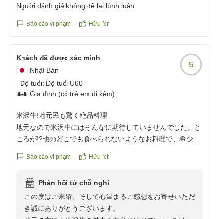
Người đánh giá không để lại bình luận.
「また訪れたい宿」とのお言葉を励みに、これからも心
Báo cáo vi phạm
Hữu ích
地よいひとときをお届けできるよう努めてまいります。
ぜひまた季節を変えてお越しくださいませ。
Khách đã được xác minh
5
再びお目にかかれます日を、心よりお待ち申し上げてお
Nhật Bản
ります。
Độ tuổi:
Độ tuổi U60
感謝をこめて
Gia đình (có trẻ em đi kèm)
米沢牛!地元民も驚く絶品料理
地元なので米沢牛にはそんなに期待していませんでした。と
ころが!?他のどこでも食べられないようなお料理で、希少な
部位を特徴を生かした料理法でオシャレで上品に仕上げてあ
Báo cáo vi phạm
Hữu ích
り、驚きました!!これは地元民も行くべきです!さすが黄木さ
ん。臭みの全くない新鮮なお肉でした。やはり一番は大トロ
Phản hồi từ chỗ nghỉ
のお寿司ですね!もう一度食べたいです。スタッフのみなさ
この度はご来館、そして心温まるご感想をお寄せいただ
ん、若い女将さん、親切でフレンドリーで居心地良かったで
き誠にありがとうございます。
す。おせわになりました。