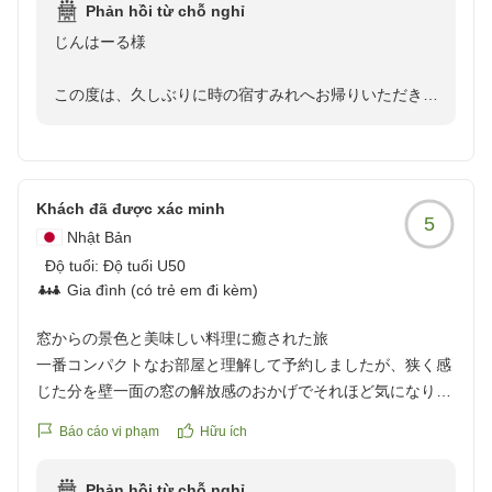
Phản hồi từ chỗ nghỉ
なので星-1
じんはーる様
クチコミの詳細はこちらから
https://review.travel.rakuten.co.jp/hotel/voice/144958?
この度は、久しぶりに時の宿すみれへお帰りいただき、
reviewId=33123477961765
誠にありがとうございました。
「変わらず美味しいお料理」「米沢牛最高！」との嬉し
いお言葉を頂戴し、大変光栄です。料理人をはじめスタ
Khách đã được xác minh
5
ッフ一同、何よりの励みになります。
Nhật Bản
Độ tuổi:
Độ tuổi U50
また、お部屋やお風呂の清潔さについてもお褒めいただ
Gia đình (có trẻ em đi kèm)
き、ありがとうございます。お二人に気持ちよくお過ご
しいただけるよう、日々の清掃や館内の手入れを大切に
窓からの景色と美味しい料理に癒された旅
しておりますので、そのように感じていただけて嬉しく
一番コンパクトなお部屋と理解して予約しましたが、狭く感
思います。
じた分を壁一面の窓の解放感のおかげでそれほど気になりま
せんでした。目の前に広がる春の景色、鳥のさえずり、電車
Báo cáo vi phạm
Hữu ích
ご宿泊料金につきましても、率直なご感想をお寄せいた
の音、部屋で過ごした時間全てが癒しの時間でした。お料理
だきありがとうございます。当館では、厳選した米沢牛
もとても美味しく、綺麗な盛り付け1つ1つに感動しました。
を様々な調理法でお楽しみいただく創作懐石料理と、お
Phản hồi từ chỗ nghỉ