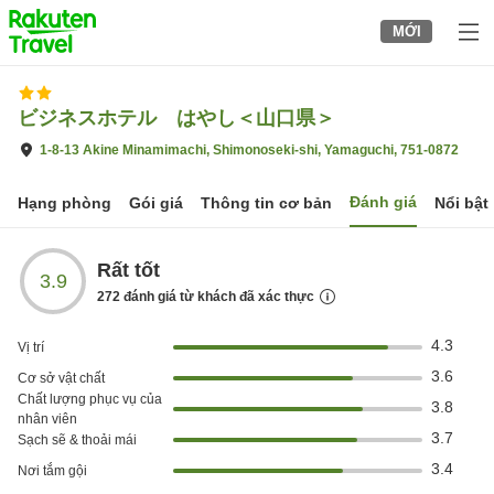
to
MỚI
top
page
ビジネスホテル はやし＜山口県＞
1-8-13 Akine Minamimachi, Shimonoseki-shi, Yamaguchi, 751-0872
Đánh giá
Hạng phòng
Gói giá
Thông tin cơ bản
Nổi bật
Rất tốt
3.9
272
đánh giá từ khách đã xác thực
4.3
Vị trí
3.6
Cơ sở vật chất
Chất lượng phục vụ của
3.8
nhân viên
3.7
Sạch sẽ & thoải mái
3.4
Nơi tắm gội