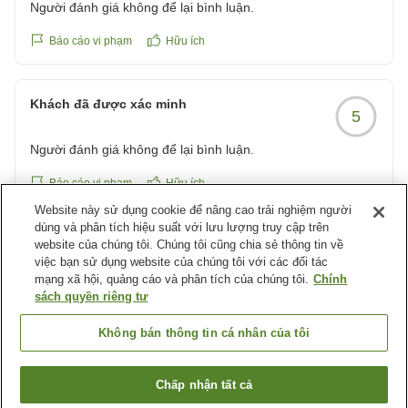
Người đánh giá không để lại bình luận.
Báo cáo vi phạm
Hữu ích
Khách đã được xác minh
5
Người đánh giá không để lại bình luận.
Báo cáo vi phạm
Hữu ích
Website này sử dụng cookie để nâng cao trải nghiệm người
dùng và phân tích hiệu suất với lưu lượng truy cập trên
website của chúng tôi. Chúng tôi cũng chia sẻ thông tin về
Khách đã được xác minh
5
việc bạn sử dụng website của chúng tôi với các đối tác
mạng xã hội, quảng cáo và phân tích của chúng tôi.
Chính
Người đánh giá không để lại bình luận.
sách quyền riêng tư
Báo cáo vi phạm
Hữu ích
Không bán thông tin cá nhân của tôi
Xem thêm các kết quả khác
Chấp nhận tất cả