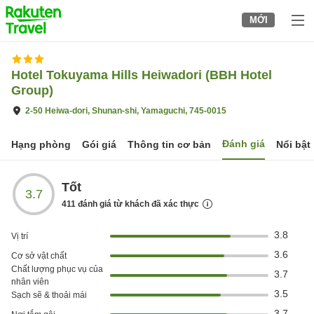
to
MỚI
top
page
Hotel Tokuyama Hills Heiwadori (BBH Hotel
Group)
2-50 Heiwa-dori, Shunan-shi, Yamaguchi, 745-0015
Đánh giá
Hạng phòng
Gói giá
Thông tin cơ bản
Nổi bật
Tốt
3.7
411
đánh giá từ khách đã xác thực
3.8
Vị trí
3.6
Cơ sở vật chất
Chất lượng phục vụ của
3.7
nhân viên
3.5
Sạch sẽ & thoải mái
3.7