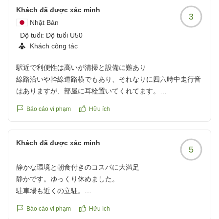
Khách đã được xác minh
3
Nhật Bản
Độ tuổi:
Độ tuổi U50
Khách công tác
駅近で利便性は高いが清掃と設備に難あり
線路沿いや幹線道路横でもあり、それなりに四六時中走行音
はありますが、部屋に耳栓置いてくれてます。
Báo cáo vi phạm
Hữu ích
説費は古いのは仕方無いですが、ユニットバスの下水臭いの
とベッドメイキングの枕下に何かの米粒大のゴミが幾つかあ
ったのには幻滅しました。
Khách đã được xác minh
5
一階の浴場や無料朝食は値段考えたらリーズナブルですの
静かな環境と朝食付きのコスパに大満足
で、上記の懸念点が気にならなければ駅近でもあり、飲食街
静かです。ゆっくり休めました。
多数
駐車場も近くの立駐。
あるので利便性に長けてます。
Báo cáo vi phạm
Hữu ích
朝食付でのコスパ最高です。