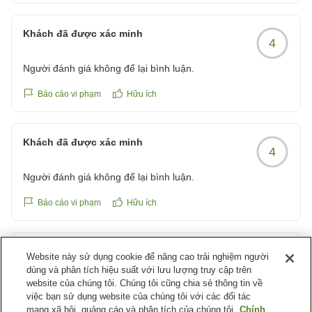
余談ですが、某BS旅番組で芸人さんが訪れてたので外観も内
また出張時利用します。
装もTVを通じて概ね把握は出来てました
クチコミの詳細はこちらから
Khách đã được xác minh
クチコミの詳細はこちらから
4
https://review.travel.rakuten.co.jp/hotel/voice/164641?
https://review.travel.rakuten.co.jp/hotel/voice/164641?
reviewId=33123478232716
reviewId=33123478242156
Người đánh giá không để lại bình luận.
Báo cáo vi phạm
Hữu ích
Khách đã được xác minh
4
Người đánh giá không để lại bình luận.
Báo cáo vi phạm
Hữu ích
Khách đã được xác minh
Website này sử dụng cookie để nâng cao trải nghiệm người
4
dùng và phân tích hiệu suất với lưu lượng truy cập trên
website của chúng tôi. Chúng tôi cũng chia sẻ thông tin về
朝ごはんが美味しくて大満足
việc bạn sử dụng website của chúng tôi với các đối tác
朝ごはん美味しかったです。
mạng xã hội, quảng cáo và phân tích của chúng tôi.
Chính