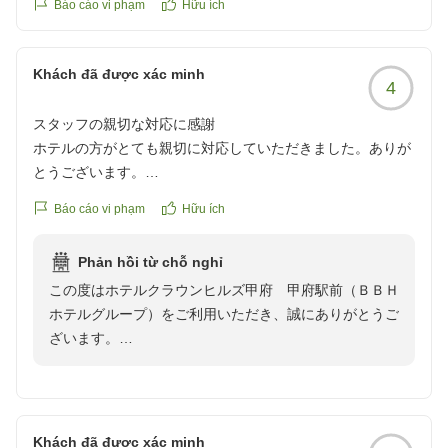
Báo cáo vi phạm
Hữu ích
Khách đã được xác minh
4
スタッフの親切な対応に感謝
ホテルの方がとても親切に対応していただきました。ありが
とうございます。
大浴場も朝食会場も混雑していなく快適に過ごすことができ
Báo cáo vi phạm
Hữu ích
ました。次回も活用したいです。
クチコミの詳細はこちらから
Phản hồi từ chỗ nghỉ
https://review.travel.rakuten.co.jp/hotel/voice/963?
この度はホテルクラウンヒルズ甲府 甲府駅前（ＢＢＨ
reviewId=33123478204776
ホテルグループ）をご利用いただき、誠にありがとうご
ざいます。
スタッフの対応についてお褒めの言葉をいただき、大変
嬉しく存じます。
また、大浴場や朝食会場におきましても快適にお過ごし
Khách đã được xác minh