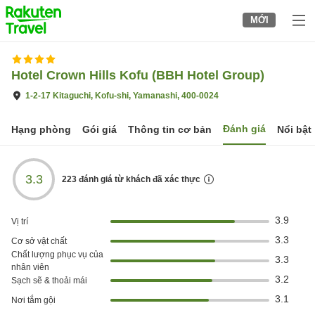
to
MỚI
top
page
Hotel Crown Hills Kofu (BBH Hotel Group)
1-2-17 Kitaguchi, Kofu-shi, Yamanashi, 400-0024
Đánh giá
Hạng phòng
Gói giá
Thông tin cơ bản
Nổi bật
3.3
223
đánh giá từ khách đã xác thực
3.9
Vị trí
3.3
Cơ sở vật chất
Chất lượng phục vụ của
3.3
nhân viên
3.2
Sạch sẽ & thoải mái
3.1
Nơi tắm gội