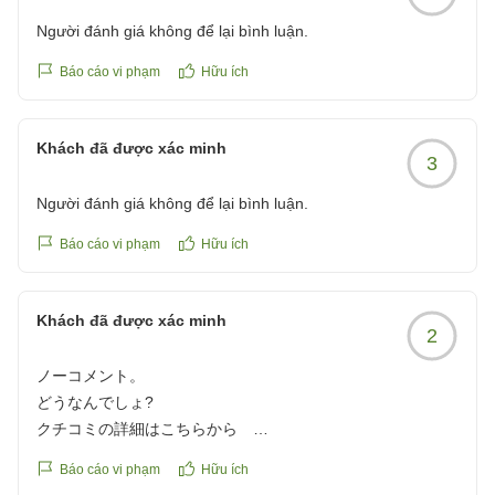
Người đánh giá không để lại bình luận.
Báo cáo vi phạm
Hữu ích
Khách đã được xác minh
3
Người đánh giá không để lại bình luận.
Báo cáo vi phạm
Hữu ích
Khách đã được xác minh
2
ノーコメント。
どうなんでしょ?
クチコミの詳細はこちらから
https://review.travel.rakuten.co.jp/hotel/voice/963?
Báo cáo vi phạm
Hữu ích
reviewId=33123478268984