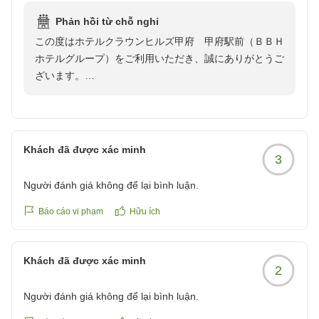
Phản hồi từ chỗ nghỉ
この度はホテルクラウンヒルズ甲府 甲府駅前（ＢＢＨ
ホテルグループ）をご利用いただき、誠にありがとうご
ざいます。
ご宿泊いただいたにも関わらず、具体的なご感想をいた
だけず恐縮です。
もし何か気になる点や、改善すべき点がございました
Khách đã được xác minh
3
ら、ぜひお聞かせいただけますと幸いです。いただいた
貴重なご意見は、今後のサービス向上の参考にさせてい
Người đánh giá không để lại bình luận.
ただきます。
Báo cáo vi phạm
Hữu ích
当ホテルはJR甲府駅北口より、徒歩3分の好立地にござ
いますので、また甲府へお越しの際はぜひお立ち寄りく
Khách đã được xác minh
ださい。
2
またのお越しを心よりお待ちしております。
Người đánh giá không để lại bình luận.
ホテルクラウンヒルズ甲府 甲府駅前 スタッフ一同