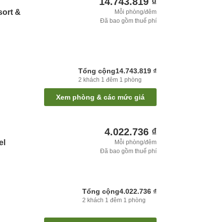
14.743.819 ₫
sort &
Mỗi phòng/đêm
Đã bao gồm thuế phí
Tổng cộng
14.743.819 ₫
2
khách
1
đêm
1
phòng
Xem phòng & các mức giá
4.022.736 ₫
el
Mỗi phòng/đêm
Đã bao gồm thuế phí
Tổng cộng
4.022.736 ₫
2
khách
1
đêm
1
phòng