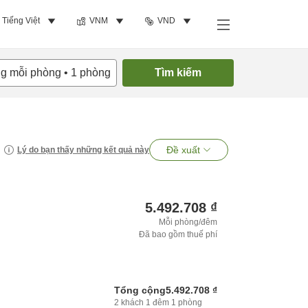
Tiếng Việt
VNM
VND
ng mỗi phòng
•
1
phòng
Tìm kiếm
Đề xuất
Lý do bạn thấy những kết quả này
5.492.708 ₫
Mỗi phòng/đêm
Đã bao gồm thuế phí
Tổng cộng
5.492.708 ₫
2
khách
1
đêm
1
phòng