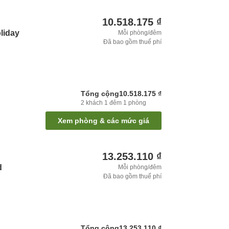
10.518.175 ₫
liday
Mỗi phòng/đêm
Đã bao gồm thuế phí
Tổng cộng
10.518.175 ₫
2
khách
1
đêm
1
phòng
Xem phòng & các mức giá
13.253.110 ₫
d
Mỗi phòng/đêm
Đã bao gồm thuế phí
Tổng cộng
13.253.110 ₫