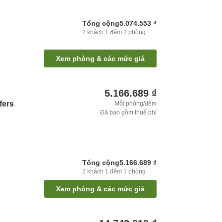
Tổng cộng
5.074.553 ₫
2
khách
1
đêm
1
phòng
Xem phòng & các mức giá
5.166.689 ₫
fers
Mỗi phòng/đêm
Đã bao gồm thuế phí
Tổng cộng
5.166.689 ₫
2
khách
1
đêm
1
phòng
Xem phòng & các mức giá