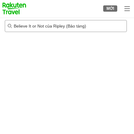
to
MỚI
top
page
Believe It or Not của Ripley (Bảo tàng)
22/08/2026
-
23/08/2026
2
khách trong mỗi phòng
•
1
phòng