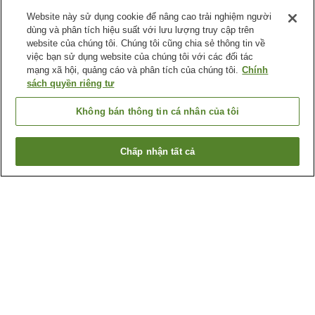
Website này sử dụng cookie để nâng cao trải nghiệm người
dùng và phân tích hiệu suất với lưu lượng truy cập trên
website của chúng tôi. Chúng tôi cũng chia sẻ thông tin về
việc bạn sử dụng website của chúng tôi với các đối tác
mạng xã hội, quảng cáo và phân tích của chúng tôi.
Chính
sách quyền riêng tư
Không bán thông tin cá nhân của tôi
Chấp nhận tất cả
Quay lại trang trước