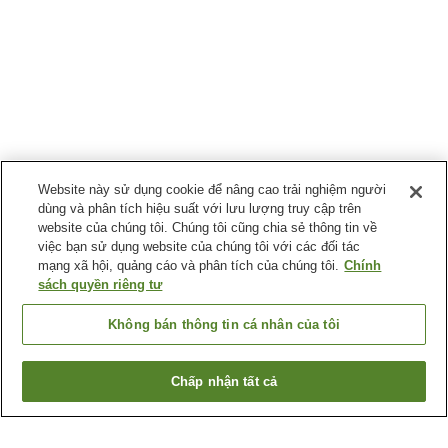
Website này sử dụng cookie để nâng cao trải nghiệm người
dùng và phân tích hiệu suất với lưu lượng truy cập trên
website của chúng tôi. Chúng tôi cũng chia sẻ thông tin về
việc bạn sử dụng website của chúng tôi với các đối tác
mạng xã hội, quảng cáo và phân tích của chúng tôi.
Chính
sách quyền riêng tư
Không bán thông tin cá nhân của tôi
Chấp nhận tất cả
Quay lại trang trước