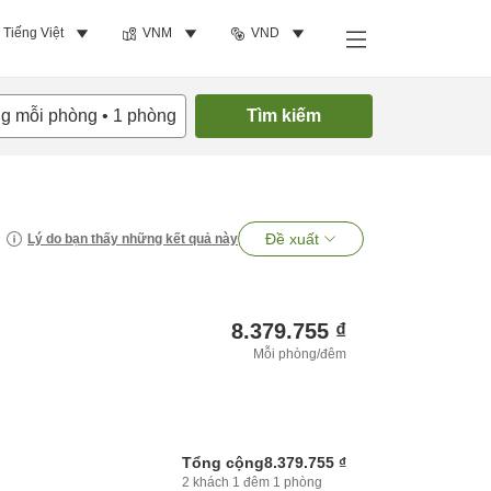
Tiếng Việt
VNM
VND
ng mỗi phòng
•
1
phòng
Tìm kiếm
Đề xuất
Lý do bạn thấy những kết quả này
8.379.755 ₫
Mỗi phòng/đêm
Tổng cộng
8.379.755 ₫
2
khách
1
đêm
1
phòng