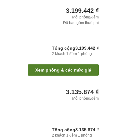
3.199.442 ₫
Mỗi phòng/đêm
Đã bao gồm thuế phí
Tổng cộng
3.199.442 ₫
2
khách
1
đêm
1
phòng
Xem phòng & các mức giá
3.135.874 ₫
Mỗi phòng/đêm
Tổng cộng
3.135.874 ₫
2
khách
1
đêm
1
phòng