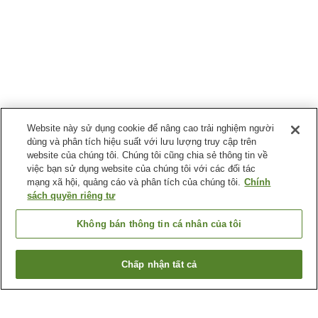
Website này sử dụng cookie để nâng cao trải nghiệm người
dùng và phân tích hiệu suất với lưu lượng truy cập trên
website của chúng tôi. Chúng tôi cũng chia sẻ thông tin về
việc bạn sử dụng website của chúng tôi với các đối tác
mạng xã hội, quảng cáo và phân tích của chúng tôi.
Chính
sách quyền riêng tư
Không bán thông tin cá nhân của tôi
Chấp nhận tất cả
Quay lại trang trước