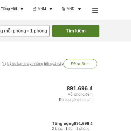
Tiếng Việt
VNM
VND
ng mỗi phòng
•
1
phòng
Tìm kiếm
Đề xuất
Lý do bạn thấy những kết quả này
891.696 ₫
Mỗi phòng/đêm
Đã bao gồm thuế phí
Tổng cộng
891.696 ₫
2
khách
1
đêm
1
phòng