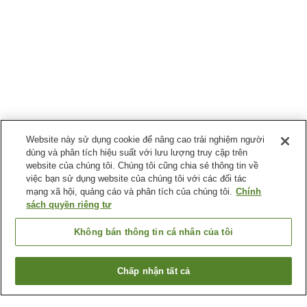
Website này sử dụng cookie để nâng cao trải nghiệm người
dùng và phân tích hiệu suất với lưu lượng truy cập trên
website của chúng tôi. Chúng tôi cũng chia sẻ thông tin về
việc bạn sử dụng website của chúng tôi với các đối tác
mạng xã hội, quảng cáo và phân tích của chúng tôi.
Chính
sách quyền riêng tư
Không bán thông tin cá nhân của tôi
Chấp nhận tất cả
Quay lại trang trước