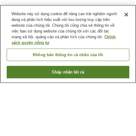
Website này sử dụng cookie để nâng cao trải nghiệm người
dùng và phân tích hiệu suất với lưu lượng truy cập trên
website của chúng tôi. Chúng tôi cũng chia sẻ thông tin về
việc bạn sử dụng website của chúng tôi với các đối tác
mạng xã hội, quảng cáo và phân tích của chúng tôi.
Chính
sách quyền riêng tư
Không bán thông tin cá nhân của tôi
Chấp nhận tất cả
Quay lại trang trước