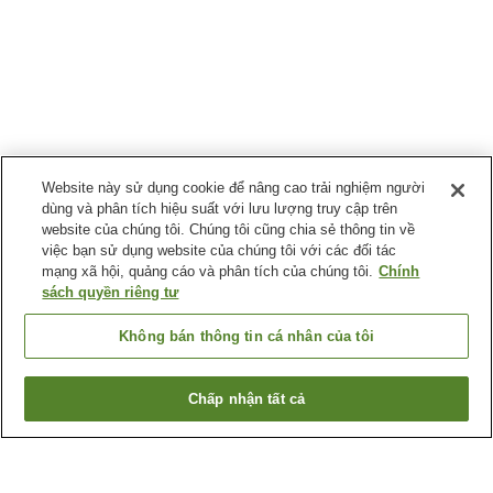
Website này sử dụng cookie để nâng cao trải nghiệm người
dùng và phân tích hiệu suất với lưu lượng truy cập trên
website của chúng tôi. Chúng tôi cũng chia sẻ thông tin về
việc bạn sử dụng website của chúng tôi với các đối tác
mạng xã hội, quảng cáo và phân tích của chúng tôi.
Chính
sách quyền riêng tư
Không bán thông tin cá nhân của tôi
Chấp nhận tất cả
Quay lại trang trước