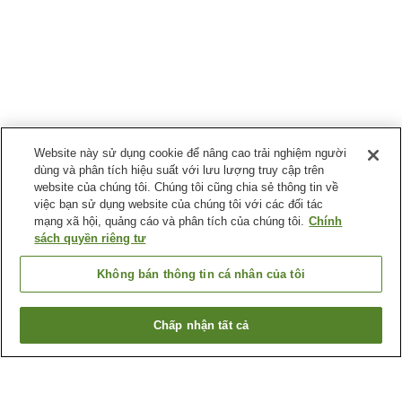
Website này sử dụng cookie để nâng cao trải nghiệm người
dùng và phân tích hiệu suất với lưu lượng truy cập trên
website của chúng tôi. Chúng tôi cũng chia sẻ thông tin về
việc bạn sử dụng website của chúng tôi với các đối tác
mạng xã hội, quảng cáo và phân tích của chúng tôi.
Chính
sách quyền riêng tư
Không bán thông tin cá nhân của tôi
Chấp nhận tất cả
Quay lại trang trước