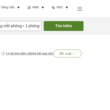
Tiếng Việt
VNM
VND
ng mỗi phòng
•
1
phòng
Tìm kiếm
Đề xuất
Lý do bạn thấy những kết quả này