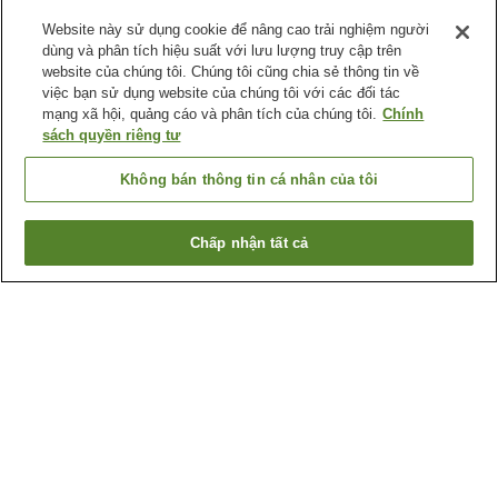
Website này sử dụng cookie để nâng cao trải nghiệm người
dùng và phân tích hiệu suất với lưu lượng truy cập trên
website của chúng tôi. Chúng tôi cũng chia sẻ thông tin về
việc bạn sử dụng website của chúng tôi với các đối tác
mạng xã hội, quảng cáo và phân tích của chúng tôi.
Chính
sách quyền riêng tư
Không bán thông tin cá nhân của tôi
Chấp nhận tất cả
Quay lại trang trước