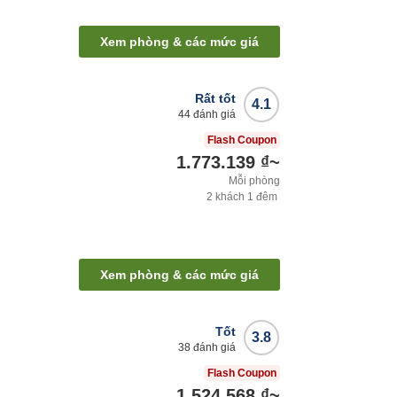
Xem phòng & các mức giá
Rất tốt
4.1
44
đánh giá
Flash Coupon
1.773.139 ₫
~
Mỗi phòng
2
khách
1
đêm
Xem phòng & các mức giá
Tốt
3.8
38
đánh giá
Flash Coupon
1.524.568 ₫
~