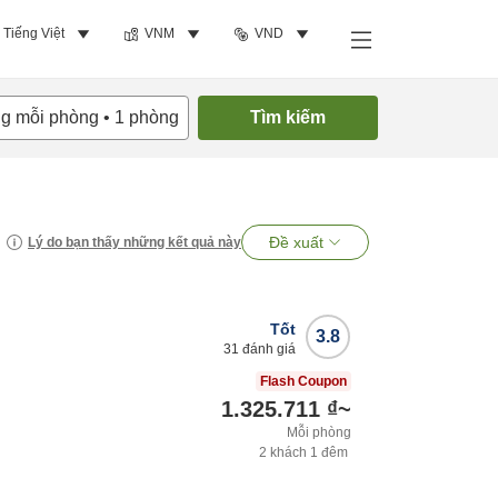
Tiếng Việt
VNM
VND
ng mỗi phòng
•
1
phòng
Tìm kiếm
Đề xuất
Lý do bạn thấy những kết quả này
Tốt
3.8
31
đánh giá
Flash Coupon
1.325.711 ₫
~
Mỗi phòng
2
khách
1
đêm