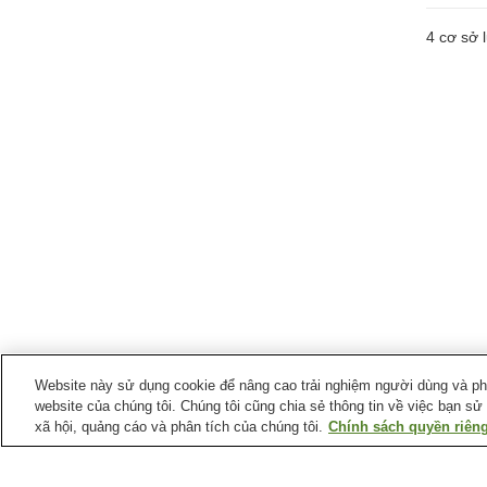
4
cơ sở l
Website này sử dụng cookie để nâng cao trải nghiệm người dùng và phân
website của chúng tôi. Chúng tôi cũng chia sẻ thông tin về việc bạn sử
xã hội, quảng cáo và phân tích của chúng tôi.
Chính sách quyền riêng
Ga xe lửa tại
Thành phố Kariya
Ga Aizuma
Ga Fujimatsu