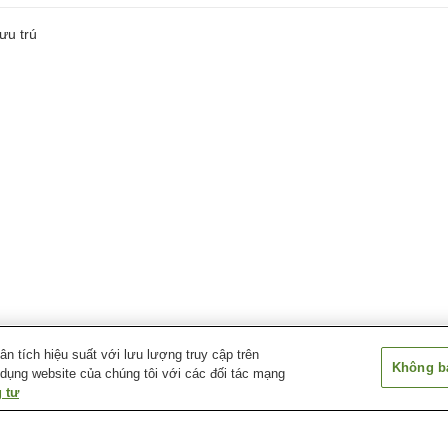
ưu trú
 tích hiệu suất với lưu lượng truy cập trên
Không bá
 dụng website của chúng tôi với các đối tác mạng
 tư
Ga Higashi-Kariya
Ga Hitotsugi
Ga Kariya