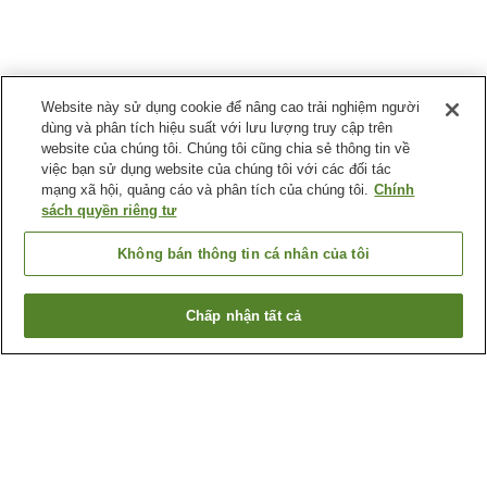
Website này sử dụng cookie để nâng cao trải nghiệm người
dùng và phân tích hiệu suất với lưu lượng truy cập trên
website của chúng tôi. Chúng tôi cũng chia sẻ thông tin về
việc bạn sử dụng website của chúng tôi với các đối tác
mạng xã hội, quảng cáo và phân tích của chúng tôi.
Chính
sách quyền riêng tư
Không bán thông tin cá nhân của tôi
Chấp nhận tất cả
Quay lại trang trước